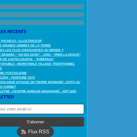
LES RÉCENTS
 PACHECO - ILLUSTRATEUR
S GRANDS ARBRES DE LA TERRE
LES LES PLUS CHOQUANTES AU MONDE !!
RENARD - "AH DIS DONC" - 1956 - "IRMA LA DOUCE"
N DE GAZTELUGATXE - "ERMITAGE"
 DOUBLE - INCROYABLE VILLAGE TRADITIONNEL
S
RE POSTIGLIONE
CZKA - PEINTURE 1970
SOLANGE EPOUSE DE PIERRE BONNARD - EXPO AU
DU CANNET
LETRE - PEINTRE HUMOUR IMAGINAIRE - ART NAÏF
ETTER
Flux RSS