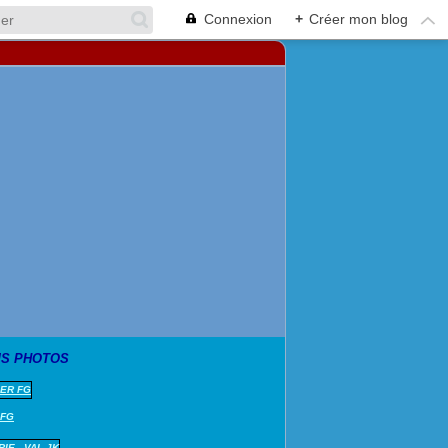
Connexion
+
Créer mon blog
S PHOTOS
 FG