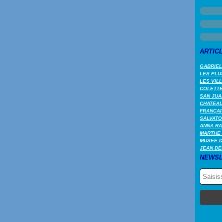
ARTIC
GABRIEL
LES PLU
LES VIL
COLETTE 
SAN JUA
CHATEAU
FRANÇAI
SALVATO
ANNA RA
MARTHE 
MUSEE 
JEAN DE
NEWSL