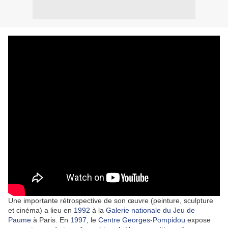
Une importante rétrospective de son œuvre (peinture, sculpture
et cinéma) a lieu en
1992
à la
Galerie nationale du Jeu de
Paume
à Paris. En
1997
, le
Centre Georges-Pompidou
expose