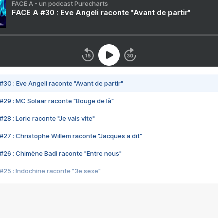
FACE A - un podcast Purecharts
FACE A #30 : Eve Angeli raconte "Avant de partir"
#30 : Eve Angeli raconte "Avant de partir"
#29 : MC Solaar raconte "Bouge de là"
28 : Lorie raconte "Je vais vite"
#27 : Christophe Willem raconte "Jacques a dit"
#26 : Chimène Badi raconte "Entre nous"
#25 : Indochine raconte "3e sexe"
#24 : Zaho raconte "C'est chelou"
#23 : Patrick Bruel raconte "Au café des délices"