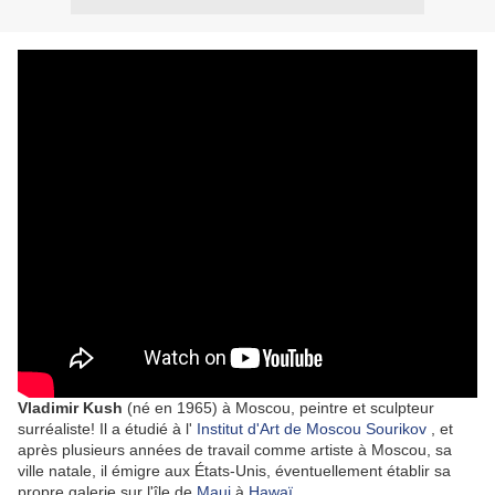
Vladimir Kush
(né en 1965) à Moscou, peintre et sculpteur
surréaliste!
Il a étudié à l'
Institut d'Art de Moscou Sourikov
, et
après plusieurs années de travail comme artiste à Moscou, sa
ville natale, il émigre aux États-Unis, éventuellement établir sa
propre galerie sur l'île de
Maui
à
Hawaï
.