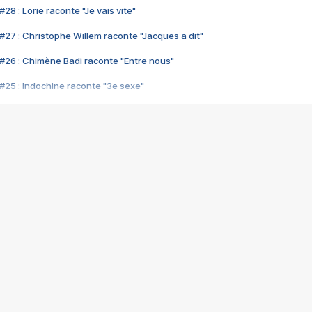
28 : Lorie raconte "Je vais vite"
#27 : Christophe Willem raconte "Jacques a dit"
#26 : Chimène Badi raconte "Entre nous"
#25 : Indochine raconte "3e sexe"
#24 : Zaho raconte "C'est chelou"
#23 : Patrick Bruel raconte "Au café des délices"
#22 : Kyo raconte "Le chemin"
#21 : Nolwenn Leroy raconte "Cassé"
#20 : Patrick Hernandez raconte "Born to be alive"
#19 : Lorie raconte "Près de moi"
#18 : Michael Jones raconte "A nos actes manqués" (avec Jean-Jacque
#17 : Khaled raconte "Aïcha"
#16 : Corneille raconte "Parce qu'on vient de loin"