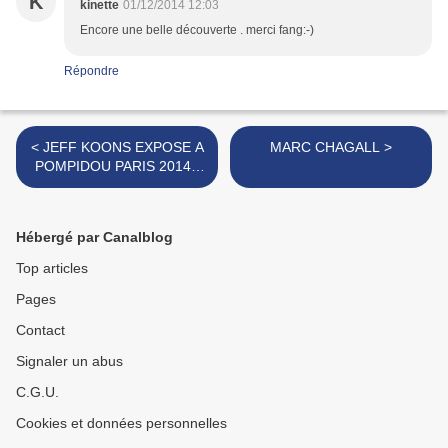
K
kinette
01/12/2014 12:03
Encore une belle découverte . merci fang:-)
Répondre
< JEFF KOONS EXPOSE A
MARC CHAGALL >
POMPIDOU PARIS 2014 -
26/11/2014 au 27/4/2015
Hébergé par Canalblog
Top articles
Pages
Contact
Signaler un abus
C.G.U.
Cookies et données personnelles