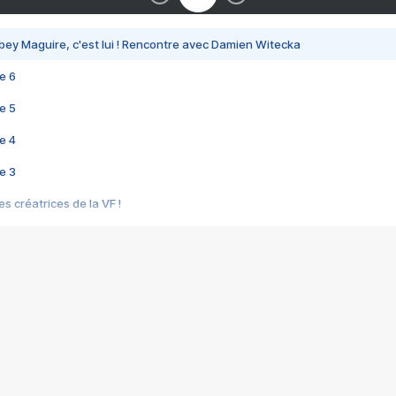
bey Maguire, c'est lui ! Rencontre avec Damien Witecka
e 6
e 5
e 4
e 3
s créatrices de la VF !
e 2
e 1
e Mektoub My Love arrive enfin ! Rencontre avec Shaïn Boumedine et Sal
i : après Toni en famille
elle réalise le bouleversant Dites lui que je l'aime
ais ! Rencontre autour de Vie privée de Rebecca Zlotowski