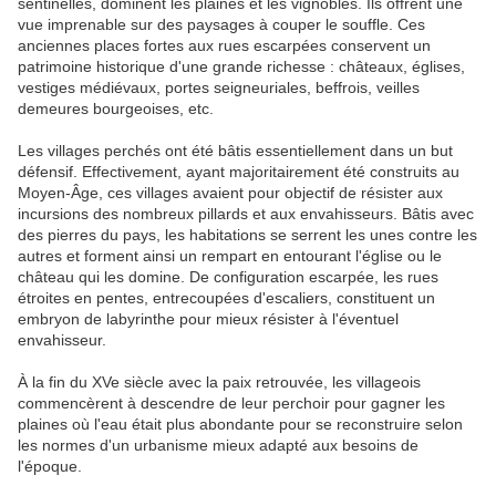
sentinelles, dominent les plaines et les vignobles. Ils offrent une
vue imprenable sur des paysages à couper le souffle. Ces
anciennes places fortes aux rues escarpées conservent un
patrimoine historique d'une grande richesse : châteaux, églises,
vestiges médiévaux, portes seigneuriales, beffrois, veilles
demeures bourgeoises, etc.
Les villages perchés ont été bâtis essentiellement dans un but
défensif. Effectivement, ayant majoritairement été construits au
Moyen-Âge, ces villages avaient pour objectif de résister aux
incursions des nombreux pillards et aux envahisseurs. Bâtis avec
des pierres du pays, les habitations se serrent les unes contre les
autres et forment ainsi un rempart en entourant l'église ou le
château qui les domine. De configuration escarpée, les rues
étroites en pentes, entrecoupées d'escaliers, constituent un
embryon de labyrinthe pour mieux résister à l'éventuel
envahisseur.
À la fin du XVe siècle avec la paix retrouvée, les villageois
commencèrent à descendre de leur perchoir pour gagner les
plaines où l'eau était plus abondante pour se reconstruire selon
les normes d'un urbanisme mieux adapté aux besoins de
l'époque.