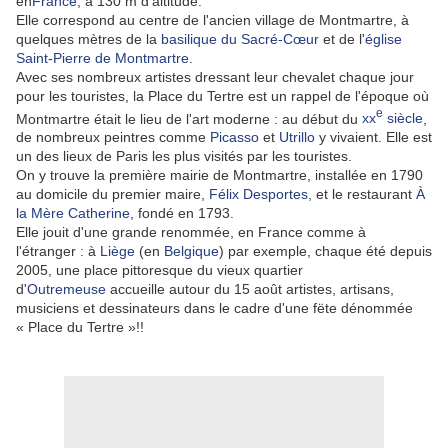
en
France
, à
130 m
d'altitude.
Elle correspond au centre de l'ancien village de Montmartre, à
quelques mètres de la
basilique du Sacré-Cœur
et de l'
église
Saint-Pierre de Montmartre
.
Avec ses nombreux artistes dressant leur chevalet chaque jour
pour les touristes, la Place du Tertre est un rappel de l'époque où
e
Montmartre était le lieu de l'art moderne : au début du
xx
siècle
,
de nombreux peintres comme
Picasso
et
Utrillo
y vivaient. Elle est
un des lieux de Paris les plus visités par les touristes.
On y trouve la première mairie de Montmartre, installée en 1790
au domicile du premier maire,
Félix Desportes
, et le restaurant
À
la Mère Catherine
, fondé en 1793.
Elle jouit d'une grande renommée, en France comme à
l'étranger : à
Liège
(en
Belgique
) par exemple, chaque été depuis
2005, une place pittoresque du vieux quartier
d'
Outremeuse
accueille autour du 15 août artistes, artisans,
musiciens et dessinateurs dans le cadre d'une fëte dénommée
« Place du Tertre »!!