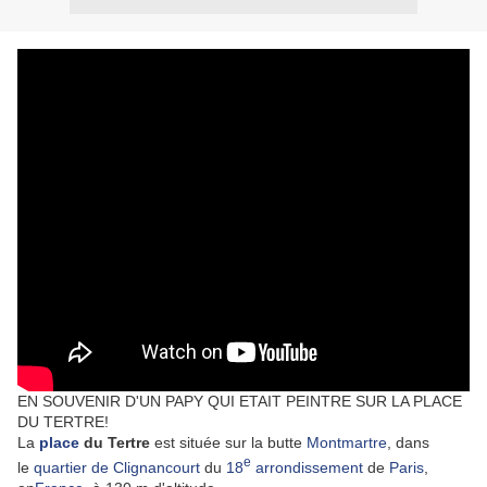
EN SOUVENIR D'UN PAPY QUI ETAIT PEINTRE SUR LA PLACE
DU TERTRE!
La
place
du Tertre
est située sur la butte
Montmartre
, dans
e
le
quartier de Clignancourt
du
18
arrondissement
de
Paris
,