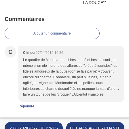
Commentaires
Ajouter un commentaire
C
Chinou
27/04/2015 16:36
Le quartier de Montmartre est très animé et très plaisant , et,
même si en été il prend des allures de "piège à touristes" les
fidèles amoureux de la butte (dont je fais partie) y trouvent
encore du charme. Connais tu, un peu plus bas, le "lapin
agile", les vignes de Montmartre et les petites cours
intérieures au charme désuet ? Je ne manque jamais d'aller y
faire un tour et de les "croquer" . A bientôt Francoise
Répondre
< GUY RIBES - OEUVRES
LE LAPIN AGILE - CHANTE