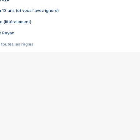
 a 13 ans (et vous l'avez ignoré)
e (littéralement)
im Rayan
 toutes les règles
s les jeux vidéo
us choquant de Rockstar ? - Le scandale BULLY
e plus moche de Steam
du RÊVE tourne au CAUCHEMAR
pendant 8 heures
it… à tort
umiliés par un jeu vidéo
ire - Final Fantasy 8