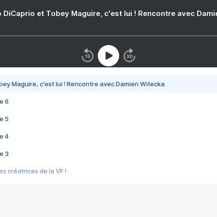
 DiCaprio et Tobey Maguire, c'est lui ! Rencontre avec Dam
bey Maguire, c'est lui ! Rencontre avec Damien Witecka
e 6
e 5
e 4
e 3
s créatrices de la VF !
e 2
e 1