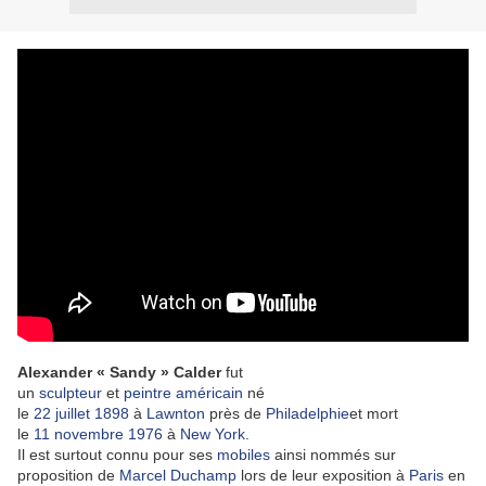
Alexander « Sandy » Calder
fut
un
sculpteur
et
peintre
américain
né
le
22
juillet
1898
à
Lawnton
près de
Philadelphie
et mort
le
11
novembre
1976
à
New York
.
Il est surtout connu pour ses
mobiles
ainsi nommés sur
proposition de
Marcel Duchamp
lors de leur exposition à
Paris
en