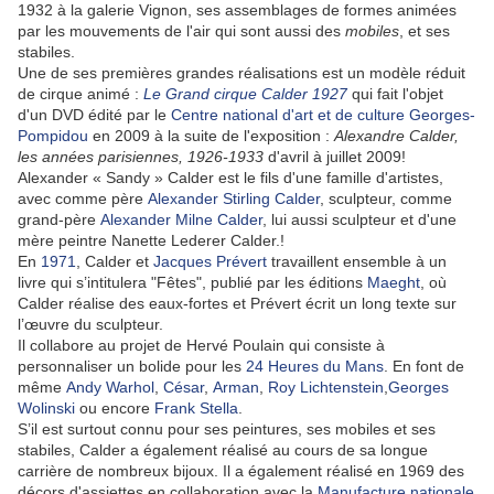
1932 à la galerie Vignon, ses assemblages de formes animées
par les mouvements de l'air qui sont aussi des
mobiles
, et ses
stabiles.
Une de ses premières grandes réalisations est un modèle réduit
de cirque animé :
Le Grand cirque Calder 1927
qui fait l'objet
d'un DVD édité par le
Centre national d'art et de culture Georges-
Pompidou
en 2009 à la suite de l'exposition :
Alexandre Calder,
les années parisiennes, 1926-1933
d'avril à juillet 2009!
Alexander « Sandy » Calder est le fils d'une famille d'artistes,
avec comme père
Alexander Stirling Calder
, sculpteur, comme
grand-père
Alexander Milne Calder
, lui aussi sculpteur et d'une
mère peintre Nanette Lederer Calder.!
En
1971
, Calder et
Jacques Prévert
travaillent ensemble à un
livre qui s’intitulera "Fêtes", publié par les éditions
Maeght
, où
Calder réalise des eaux-fortes et Prévert écrit un long texte sur
l’œuvre du sculpteur.
Il collabore au projet de Hervé Poulain qui consiste à
personnaliser un bolide pour les
24 Heures du Mans
. En font de
même
Andy Warhol
,
César
,
Arman
,
Roy Lichtenstein
,
Georges
Wolinski
ou encore
Frank Stella
.
S’il est surtout connu pour ses peintures, ses mobiles et ses
stabiles, Calder a également réalisé au cours de sa longue
carrière de nombreux bijoux. Il a également réalisé en 1969 des
décors d'assiettes en collaboration avec la
Manufacture nationale