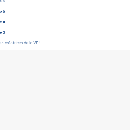
e 6
e 5
e 4
e 3
s créatrices de la VF !
e 2
e 1
e Mektoub My Love arrive enfin ! Rencontre avec Shaïn Boumedine et Sal
i : après Toni en famille
elle réalise le bouleversant Dites lui que je l'aime
ais ! Rencontre autour de Vie privée de Rebecca Zlotowski
 de Marguerite, Grave... Rencontre avec Ella Rumpf
 Les Rêveurs, un film intime sur la santé mentale