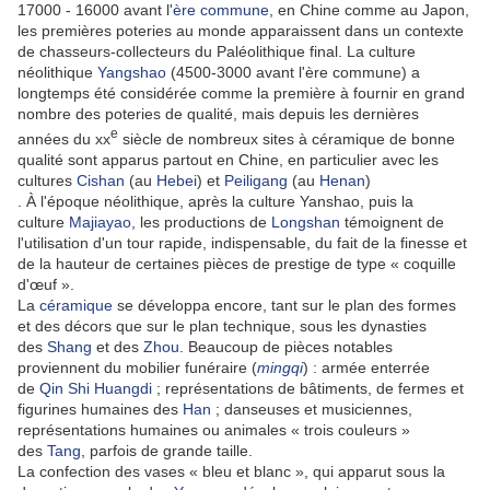
17000 - 16000 avant l'
ère commune
, en Chine comme au Japon,
les premières poteries au monde apparaissent dans un contexte
de chasseurs-collecteurs du Paléolithique final. La culture
néolithique
Yangshao
(4500-3000 avant l'ère commune) a
longtemps été considérée comme la première à fournir en grand
nombre des poteries de qualité, mais depuis les dernières
e
années du
xx
siècle de nombreux sites à céramique de bonne
qualité sont apparus partout en Chine, en particulier avec les
cultures
Cishan
(au
Hebei
) et
Peiligang
(au
Henan
)
. À l'époque néolithique, après la culture Yanshao, puis la
culture
Majiayao
, les productions de
Longshan
témoignent de
l'utilisation d'un tour rapide, indispensable, du fait de la finesse et
de la hauteur de certaines pièces de prestige de type « coquille
d'œuf ».
La
céramique
se développa encore, tant sur le plan des formes
et des décors que sur le plan technique, sous les dynasties
des
Shang
et des
Zhou
. Beaucoup de pièces notables
proviennent du mobilier funéraire (
mingqi
) : armée enterrée
de
Qin Shi Huangdi
; représentations de bâtiments, de fermes et
figurines humaines des
Han
; danseuses et musiciennes,
représentations humaines ou animales « trois couleurs »
des
Tang
, parfois de grande taille.
La confection des vases « bleu et blanc », qui apparut sous la