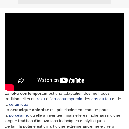
Le
raku contemporain
est une adaptation des méthodes
traditionnelles du
raku
à l'
art contemporain
des
arts du feu
et de
la
céramique
.
La
céramique chinoise
est principalement connue pour
la
porcelaine
, qu'elle a inventée ; mais elle est riche aussi d'une
longue tradition d'innovations techniques et stylistiques.
De fait, la poterie est un art d'une extrême ancienneté : vers