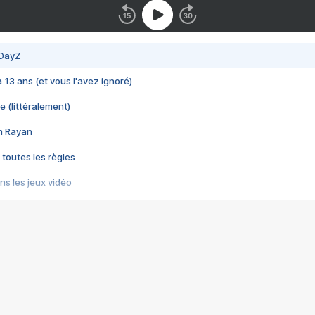
 DayZ
 a 13 ans (et vous l'avez ignoré)
e (littéralement)
im Rayan
 toutes les règles
s les jeux vidéo
us choquant de Rockstar ? - Le scandale BULLY
e plus moche de Steam
du RÊVE tourne au CAUCHEMAR
pendant 8 heures
it… à tort