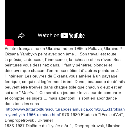
Peintre français né en Ukraina, né en 1966 à Poltava, Ukraine.!!
Oksana Yambykh peint avec son âme ... Son travail est toute
la poésie, la douceur, l' innocence, la richesse et les rêves. Ses
peintures vous dessinez dans, il faut y pénétrer, plonger et
découvrir que chacun d'entre eux détient d' autres peintures à
l' intérieur. Les œuvres de Oksana vous amène à un paysage
féerique, ce qui est légèrement irréel. Donc , beaucoup de détails
peuvent être trouvés dans chaque toile que chacun d'eux est en
soi une "
Mostra
". Ce serait un jeu pour le visiteur de comparer
et compter les sujets ... mais attention! ils sont en abondance
dans tous les sens.
http://www.tuttartpitturasculturapoesiamusica.com/2011/11/oksan
a-yambykh-1966-ukraina.html
1976-1980 Etudes à "l'Ecole d'Art",
Dnepropetrovsk , Ukraine!
1983-1987 Diplôme du "Lycée d'Art" , Dnepropetrovsk, Ukraine