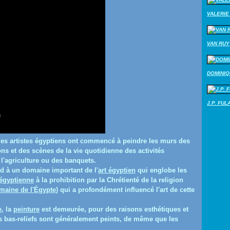
VALERIE 
VAN RUY
DOMINI
J.P. FUL
les artistes égyptiens ont commencé à peindre les murs des
s et des scènes de la vie quotidienne des activités
l'agriculture ou des banquets.
 à un domaine important de l'
art égyptien
qui englobe les
 égyptienne
à la prohibition par la Chrétienté de la religion
maine de l'Égypte
) qui a profondément influencé l'art de cette
e
, la
peinture
est demeurée, pour des raisons esthétiques et
s bas-reliefs sont généralement peints, de même que les