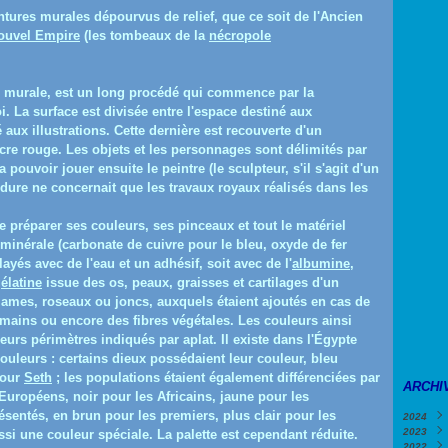
ntures murales dépourvus de relief, que ce soit de l'Ancien
ouvel Empire
(les tombeaux de la
nécropole
on murale, est un long procédé qui commence par la
i. La surface est divisée entre l'espace destiné aux
 aux illustrations. Cette dernière est recouverte d'un
cre rouge. Les objets et les personnages sont délimités par
 pouvoir jouer ensuite le peintre (le sculpteur, s'il s'agit d'un
édure ne concernait que les travaux royaux réalisés dans les
e préparer ses couleurs, ses pinceaux et tout le matériel
minérale (carbonate de cuivre pour le bleu, oxyde de fer
ayés avec de l'eau et un adhésif, soit avec de l'
albumine
,
élatine
issue des os, peaux, graisses et cartilages d'un
lames, roseaux ou joncs, auxquels étaient ajoutés en cas de
mains ou encore des fibres végétales. Les couleurs ainsi
eurs périmètres indiqués par aplat. Il existe dans l'Égypte
ouleurs : certains dieux possédaient leur couleur, bleu
pour
Seth
; les populations étaient également différenciées par
ARCHI
 Européens, noir pour les Africains, jaune pour les
sentés, en brun pour les premiers, plus clair pour les
2024
2023
Févri
si une couleur spéciale. La palette est cependant réduite.
2022
Janv
Déce