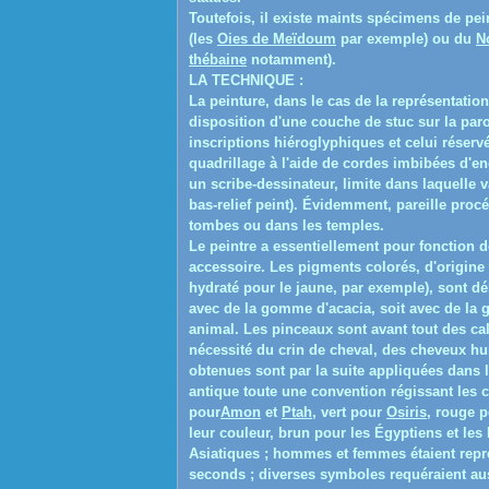
Toutefois, il existe maints spécimens de pei
(les
Oies de Meïdoum
par exemple) ou du
N
thébaine
notamment).
LA TECHNIQUE :
La peinture, dans le cas de la représentati
disposition d'une couche de stuc sur la paro
inscriptions hiéroglyphiques et celui réservé
quadrillage à l'aide de cordes imbibées d'en
un scribe-dessinateur, limite dans laquelle va
bas-relief peint). Évidemment, pareille proc
tombes ou dans les temples.
Le peintre a essentiellement pour fonction d
accessoire. Les pigments colorés, d'origine 
hydraté pour le jaune, par exemple), sont dél
avec de la gomme d'acacia, soit avec de la
g
animal. Les pinceaux sont avant tout des ca
nécessité du crin de cheval, des cheveux hu
obtenues sont par la suite appliquées dans l
antique toute une convention régissant les c
pour
Amon
et
Ptah
, vert pour
Osiris
, rouge 
leur couleur, brun pour les Égyptiens et les
Asiatiques ; hommes et femmes étaient repré
seconds ; diverses symboles requéraient aus