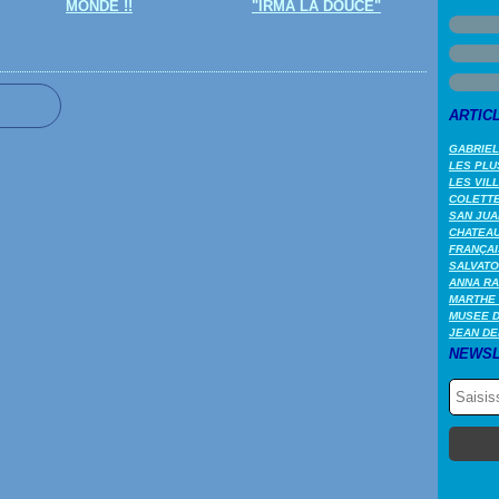
MONDE !!
"IRMA LA DOUCE"
ARTIC
GABRIEL
LES PLU
LES VIL
COLETTE 
SAN JUA
CHATEAU
FRANÇAI
SALVATO
ANNA RA
MARTHE 
MUSEE 
JEAN DE
NEWSL