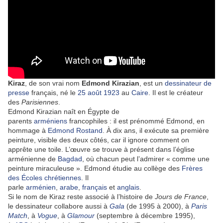
Kiraz
, de son vrai nom
Edmond Kirazian
, est un
dessinateur de
presse
français, né le
25
août
1923
au
Caire
. Il est le créateur
des
Parisiennes
.
Edmond Kirazian naît en Égypte de
parents
arméniens
francophiles : il est prénommé Edmond, en
hommage à
Edmond Rostand
. À dix ans, il exécute sa première
peinture, visible des deux côtés, car il ignore comment on
apprête une toile. L’œuvre se trouve à présent dans l’église
arménienne de
Bagdad
, où chacun peut l’admirer « comme une
peinture miraculeuse
». Edmond étudie au collège des
Frères
des Écoles chrétiennes
. Il
parle
arménien
,
arabe
,
français
et
anglais
.
Si le nom de Kiraz reste associé à l’histoire de
Jours de France
,
le dessinateur collabore aussi à
Gala
(de 1995 à 2000), à
Paris
Match
, à
Vogue
, à
Glamour
(septembre à décembre 1995),