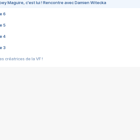
bey Maguire, c'est lui ! Rencontre avec Damien Witecka
e 6
e 5
e 4
e 3
s créatrices de la VF !
e 2
e 1
e Mektoub My Love arrive enfin ! Rencontre avec Shaïn Boumedine et Sal
i : après Toni en famille
elle réalise le bouleversant Dites lui que je l'aime
ais ! Rencontre autour de Vie privée de Rebecca Zlotowski
 de Marguerite, Grave... Rencontre avec Ella Rumpf