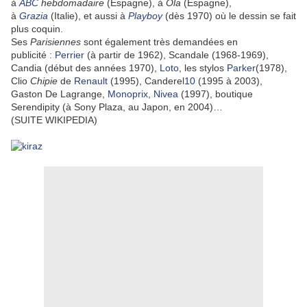
à
ABC
hebdomadaire
(Espagne), à
Ola
(Espagne),
à
Grazia
(Italie), et aussi à
Playboy
(dès 1970) où le dessin se fait
plus coquin.
Ses
Parisiennes
sont également très demandées en
publicité :
Perrier
(à partir de 1962), Scandale (1968-1969),
Candia (début des années 1970),
Loto
, les stylos
Parker
(1978),
Clio
Chipie
de
Renault
(1995), Canderel
10
(1995 à 2003),
Gaston De Lagrange,
Monoprix
,
Nivea
(1997), boutique
Serendipity (à Sony Plaza, au Japon, en 2004)…
(SUITE WIKIPEDIA)