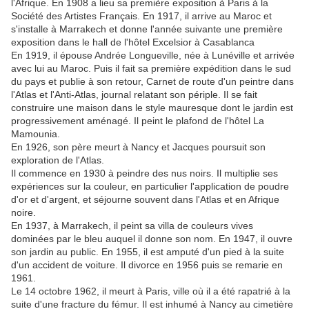
l'Afrique. En 1908 a lieu sa première exposition à Paris à la
Société des Artistes Français. En 1917, il arrive au Maroc et
s'installe à Marrakech et donne l'année suivante une première
exposition dans le hall de l'hôtel Excelsior à Casablanca
En 1919, il épouse Andrée Longueville, née à Lunéville et arrivée
avec lui au Maroc. Puis il fait sa première expédition dans le sud
du pays et publie à son retour, Carnet de route d'un peintre dans
l'Atlas et l'Anti-Atlas, journal relatant son périple. Il se fait
construire une maison dans le style mauresque dont le jardin est
progressivement aménagé. Il peint le plafond de l'hôtel La
Mamounia.
En 1926, son père meurt à Nancy et Jacques poursuit son
exploration de l'Atlas.
Il commence en 1930 à peindre des nus noirs. Il multiplie ses
expériences sur la couleur, en particulier l'application de poudre
d'or et d'argent, et séjourne souvent dans l'Atlas et en Afrique
noire.
En 1937, à Marrakech, il peint sa villa de couleurs vives
dominées par le bleu auquel il donne son nom. En 1947, il ouvre
son jardin au public. En 1955, il est amputé d'un pied à la suite
d'un accident de voiture. Il divorce en 1956 puis se remarie en
1961.
Le 14 octobre 1962, il meurt à Paris, ville où il a été rapatrié à la
suite d'une fracture du fémur. Il est inhumé à Nancy au cimetière