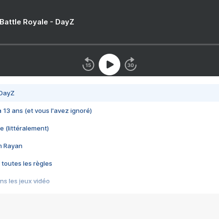
 Battle Royale - DayZ
 DayZ
 a 13 ans (et vous l'avez ignoré)
e (littéralement)
im Rayan
 toutes les règles
s les jeux vidéo
us choquant de Rockstar ? - Le scandale BULLY
e plus moche de Steam