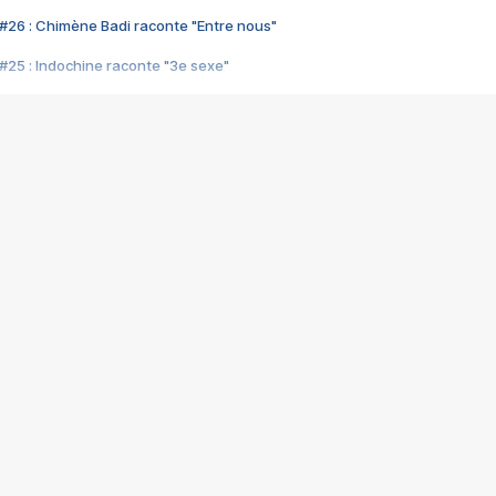
#26 : Chimène Badi raconte "Entre nous"
#25 : Indochine raconte "3e sexe"
#24 : Zaho raconte "C'est chelou"
#23 : Patrick Bruel raconte "Au café des délices"
#22 : Kyo raconte "Le chemin"
#21 : Nolwenn Leroy raconte "Cassé"
#20 : Patrick Hernandez raconte "Born to be alive"
#19 : Lorie raconte "Près de moi"
#18 : Michael Jones raconte "A nos actes manqués" (avec Jean-Jacque
#17 : Khaled raconte "Aïcha"
#16 : Corneille raconte "Parce qu'on vient de loin"
#15 : Indochine raconte "L'aventurier"