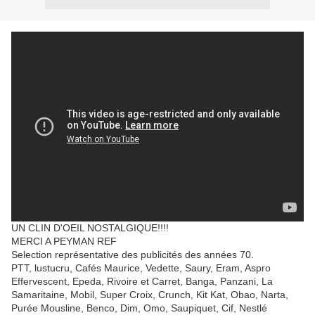
UN CLIN D'OEIL NOSTALGIQUE!!!!
MERCI A PEYMAN REF
Selection représentative des publicités des années 70.
PTT, lustucru, Cafés Maurice, Vedette, Saury, Eram, Aspro
Effervescent, Epeda, Rivoire et Carret, Banga, Panzani, La
Samaritaine, Mobil, Super Croix, Crunch, Kit Kat, Obao, Narta,
Purée Mousline, Benco, Dim, Omo, Saupiquet, Cif, Nestlé