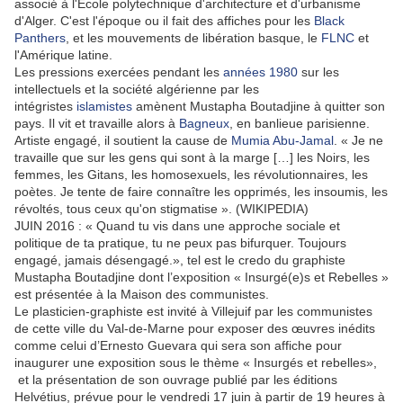
associé à l'École polytechnique d'architecture et d'urbanisme
d'Alger. C'est l'époque ou il fait des affiches pour les
Black
Panthers
, et les mouvements de libération basque, le
FLNC
et
l'Amérique latine.
Les pressions exercées pendant les
années 1980
sur les
intellectuels et la société algérienne par les
intégristes
islamistes
amènent Mustapha Boutadjine à quitter son
pays. Il vit et travaille alors à
Bagneux
, en banlieue parisienne.
Artiste engagé, il soutient la cause de
Mumia Abu-Jamal
.
« Je ne
travaille que sur les gens qui sont à la marge […] les Noirs, les
femmes, les Gitans, les homosexuels, les révolutionnaires, les
poètes. Je tente de faire connaître les opprimés, les insoumis, les
révoltés, tous ceux qu'on stigmatise »
. (WIKIPEDIA)
JUIN 2016 : « Quand tu vis dans une approche sociale et
politique de ta pratique, tu ne peux pas bifurquer. Toujours
engagé, jamais désengagé.», tel est le credo du graphiste
Mustapha Boutadjine dont l’exposition « Insurgé(e)s et Rebelles »
est présentée à la Maison des communistes.
Le plasticien-graphiste est invité à Villejuif par les communistes
de cette ville du Val-de-Marne pour exposer des œuvres inédits
comme celui d’Ernesto Guevara qui sera son affiche pour
inaugurer une exposition sous le thème « Insurgés et rebelles»,
et la présentation de son ouvrage publié par les éditions
Helvétius, prévue pour le vendredi 17 juin à partir de 19 heures à