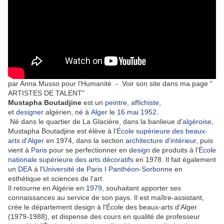
par Anna Musso pour l'Humanité - Voir son site dans ma page "
ARTISTES DE TALENT"
Mustapha Boutadjine
est un
peintre
,
affichiste
,
et
designer
algérien, né à
Alger
le
16
mai
1952
.
Né dans le quartier de La Glacière, dans la banlieue d'
algéroise
,
Mustapha Boutadjine est élève à l'
École supérieure des beaux-
arts d'Alger
en 1974, dans la section
architecture d'intérieur
, puis
vient à
Paris
pour se perfectionner en
design
de produits à l'
École
nationale supérieure des arts décoratifs
en 1978. Il fait également
un
DEA
à l'
Université de Paris I
Panthéon-Sorbonne
en
esthétique et sciences de l'art.
Il retourne en Algérie en
1979
, souhaitant apporter ses
connaissances au service de son pays. Il est maître-assistant,
crée le département design à l'École des beaux-arts d'Alger
(1979-1988), et dispense des cours en qualité de professeur