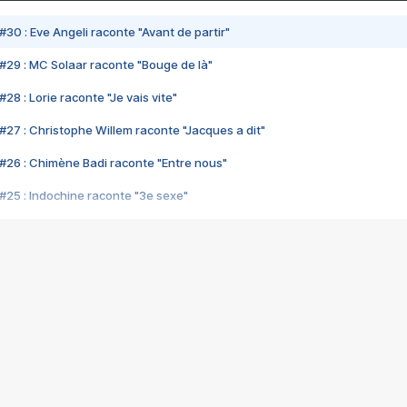
#30 : Eve Angeli raconte "Avant de partir"
#29 : MC Solaar raconte "Bouge de là"
28 : Lorie raconte "Je vais vite"
#27 : Christophe Willem raconte "Jacques a dit"
#26 : Chimène Badi raconte "Entre nous"
#25 : Indochine raconte "3e sexe"
#24 : Zaho raconte "C'est chelou"
#23 : Patrick Bruel raconte "Au café des délices"
#22 : Kyo raconte "Le chemin"
#21 : Nolwenn Leroy raconte "Cassé"
#20 : Patrick Hernandez raconte "Born to be alive"
#19 : Lorie raconte "Près de moi"