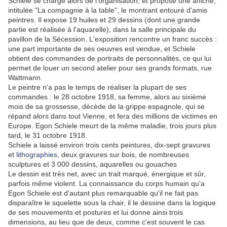
Schiele se charge alors de l'organisation, et propose une affiche,
intitulée "La compagnie à la table", le montrant entouré d'amis
peintres. Il expose 19 huiles et 29 dessins (dont une grande
partie est réalisée à l'aquarelle), dans la salle principale du
pavillon de la Sécession. L'exposition rencontre un franc succès :
une part importante de ses oeuvres est vendue, et Schiele
obtient des commandes de portraits de personnalités, ce qui lui
permet de louer un second atelier pour ses grands formats, rue
Wattmann.
Le peintre n'a pas le temps de réaliser la plupart de ses
commandes : le 28 octobre 1918, sa femme, alors au sixième
mois de sa grossesse, décède de la grippe espagnole, qui se
répand alors dans tout Vienne, et fera des millions de victimes en
Europe. Egon Schiele meurt de la même maladie, trois jours plus
tard, le 31 octobre 1918.
Schiele a laissé environ trois cents peintures, dix-sept gravures
et
lithographies
, deux gravures sur bois, de nombreuses
sculptures et
3 000 dessins
, aquarelles ou gouaches
Le dessin est très net, avec un trait marqué, énergique et sûr,
parfois même violent. La connaissance du corps humain qu'a
Egon Schiele est d'autant plus remarquable qu'il ne fait pas
disparaître le squelette sous la chair, il le dessine dans la logique
de ses mouvements et postures et lui donne ainsi trois
dimensions, au lieu que de deux, comme c'est souvent le cas