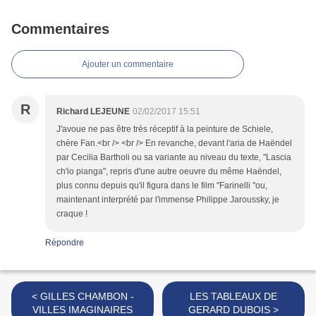
Commentaires
Ajouter un commentaire
R
Richard LEJEUNE
02/02/2017 15:51
J'avoue ne pas être très réceptif à la peinture de Schiele,
chère Fan.<br /> <br /> En revanche, devant l'aria de Haëndel
par Cecilia Bartholi ou sa variante au niveau du texte, "Lascia
ch'io pianga", repris d'une autre oeuvre du même Haëndel,
plus connu depuis qu'il figura dans le film "Farinelli "ou,
maintenant interprété par l'immense Philippe Jaroussky, je
craque !
Répondre
< GILLES CHAMBON -
LES TABLEAUX DE
VILLES IMAGINAIRES
GERARD DUBOIS >