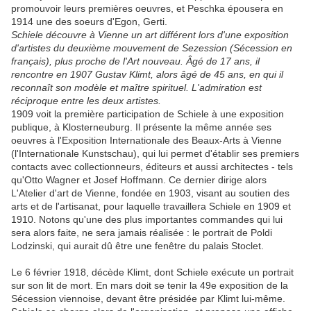
promouvoir leurs premières oeuvres, et Peschka épousera en
1914 une des soeurs d'Egon, Gerti.
Schiele découvre à Vienne un art différent lors d'une exposition
d'artistes du deuxième mouvement de Sezession (Sécession en
français), plus proche de l'Art nouveau. Âgé de 17 ans, il
rencontre en 1907 Gustav Klimt, alors âgé de 45 ans, en qui il
reconnaît son modèle et maître spirituel. L'admiration est
réciproque entre les deux artistes.
1909 voit la première participation de Schiele à une exposition
publique, à Klosterneuburg. Il présente la même année ses
oeuvres à l'Exposition Internationale des Beaux-Arts à Vienne
(l'Internationale Kunstschau), qui lui permet d'établir ses premiers
contacts avec collectionneurs, éditeurs et aussi architectes - tels
qu'Otto Wagner et Josef Hoffmann. Ce dernier dirige alors
L'Atelier d'art de Vienne, fondée en 1903, visant au soutien des
arts et de l'artisanat, pour laquelle travaillera Schiele en 1909 et
1910. Notons qu'une des plus importantes commandes qui lui
sera alors faite, ne sera jamais réalisée : le portrait de Poldi
Lodzinski, qui aurait dû être une fenêtre du palais Stoclet.
Le 6 février 1918, décède Klimt, dont Schiele exécute un portrait
sur son lit de mort. En mars doit se tenir la 49e exposition de la
Sécession viennoise, devant être présidée par Klimt lui-même.