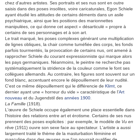
chez d'autres artistes. Ses portraits et ses nus sont en outre
saisis dans des poses insolites, voire caricaturales, Egon Schiele
ayant étudié les attitudes de certains déments dans un asile
psychiatrique, ainsi que les positions des marionnettes
manipulées, ce qui donne cet aspect « désarticulé » propre à
certains de ses personnages et à son art.
Le trait marqué, les poses complexes générant une multiplication
de lignes obliques, la chair comme tuméfiée des corps, les fonds
parfois tourmentés, la provocation de certains nus, ont amené à
rapprocher Schiele du courant expressionniste qui marque alors
les pays germaniques. Néanmoins, le peintre ne recherche pas
systématiquement la stridence de la couleur comme le font ses
collègues allemands. Au contraire, les figures sont souvent sur un
fond blanc, accentuant encore le dépouillement de leur nudité.
C'est ce même dépouillement qui le différencie de
Klimt
, ce
dernier ayant une « horreur du vide » caractéristique de l'
Art
nouveau
et du Jugendstil des
années 1900
.
La Famille
(1918).
L'œuvre de Schiele occupe également une place essentielle dans
l'histoire des relations entre art et érotisme. Certains de ses nus
prennent des poses explicites : par exemple, le modèle de
Vu en
rêve
(1911) ouvre son sexe face au spectateur. L'artiste a aussi
largement traité le thème de la masturbation féminine et
masculine dans des œuvres que l'on pourrait qualifier de