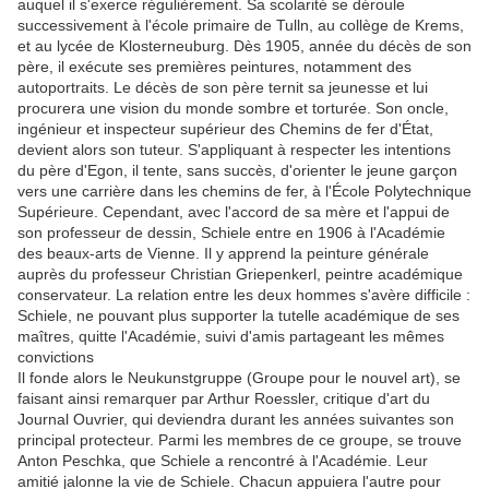
auquel il s'exerce régulièrement. Sa scolarité se déroule
successivement à l'école primaire de Tulln, au collège de Krems,
et au lycée de Klosterneuburg. Dès 1905, année du décès de son
père, il exécute ses premières peintures, notamment des
autoportraits. Le décès de son père ternit sa jeunesse et lui
procurera une vision du monde sombre et torturée. Son oncle,
ingénieur et inspecteur supérieur des Chemins de fer d'État,
devient alors son tuteur. S'appliquant à respecter les intentions
du père d'Egon, il tente, sans succès, d'orienter le jeune garçon
vers une carrière dans les chemins de fer, à l'École Polytechnique
Supérieure. Cependant, avec l'accord de sa mère et l'appui de
son professeur de dessin, Schiele entre en 1906 à l'Académie
des beaux-arts de Vienne. Il y apprend la peinture générale
auprès du professeur Christian Griepenkerl, peintre académique
conservateur. La relation entre les deux hommes s'avère difficile :
Schiele, ne pouvant plus supporter la tutelle académique de ses
maîtres, quitte l'Académie, suivi d'amis partageant les mêmes
convictions
Il fonde alors le Neukunstgruppe (Groupe pour le nouvel art), se
faisant ainsi remarquer par Arthur Roessler, critique d'art du
Journal Ouvrier, qui deviendra durant les années suivantes son
principal protecteur. Parmi les membres de ce groupe, se trouve
Anton Peschka, que Schiele a rencontré à l'Académie. Leur
amitié jalonne la vie de Schiele. Chacun appuiera l'autre pour