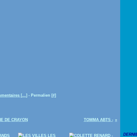
mentaires [
…
]
- Permalien [
#
]
NE DE CRAYON
TOMMA ABTS -
DERNI