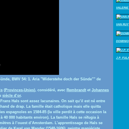
VALERIE 
VAN RUY
DOMINI
J.P. FUL
ünde, BWV 54: 1. Aria "Widerstehe doch der Sünde"" de
is
(
Provinces-Unies
), considéré, avec
Rembrandt
et
Johannes
du
siècle d’or
.
rans Hals sont assez lacunaires. On sait qu’il est né entre
hand de drap. La famille était catholique mais elle quitta
ées espagnoles en 1584-85 (la ville perdit à cette occasion la
à 40 000 habitants environ). La famille Hals se réfugia à
omètres à l’ouest d’Amsterdam. L’apprentissage de Hals se
lier de Karel van Mander (1548-1606), peintre maniériste