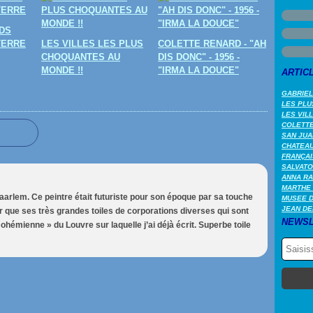
DS
TERRE
LES VILLES LES PLUS
COLETTE RENARD - "AH
CHOQUANTES AU
DIS DONC" - 1956 -
MONDE !!
"IRMA LA DOUCE"
ARTIC
GABRIEL
LES PLU
LES VIL
COLETTE 
SAN JUA
CHATEAU
FRANÇAI
SALVATO
ANNA RA
MARTHE 
aarlem. Ce peintre était futuriste pour son époque par sa touche
MUSEE 
JEAN DE
nir que ses très grandes toiles de corporations diverses qui sont
NEWSL
ohémienne » du Louvre sur laquelle j’ai déjà écrit. Superbe toile