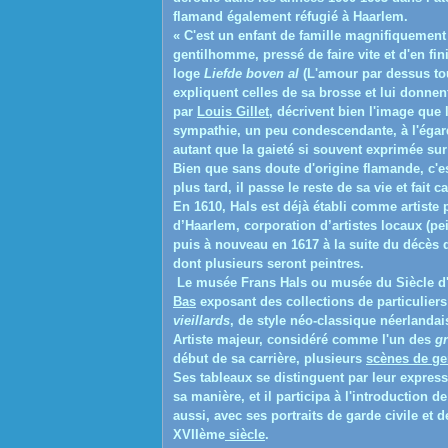
flamand également réfugié à Haarlem.
« C'est un enfant de famille magnifiquement 
gentilhomme, pressé de faire vite et d'en fi
loge
Liefde boven al
(L'amour par dessus tou
expliquent celles de sa brosse et lui donnent
par
Louis Gillet
, décrivent bien l'image que 
sympathie, un peu condescendante, à l'égar
autant que la gaieté si souvent exprimée su
Bien que sans doute d'origine flamande, c'es
plus tard, il passe le reste de sa vie et fait ca
En 1610, Hals est déjà établi comme artiste 
d’Haarlem, corporation d’artistes locaux (pei
puis à nouveau en 1617 à la suite du décès 
dont plusieurs seront peintres.
Le
musée Frans Hals
ou
musée du Siècle d
Bas
exposant des collections de particulier
vieillards
, de style néo-classique néerlandai
Artiste majeur, considéré comme l'un des
gr
début de sa carrière, plusieurs
scènes de ge
Ses tableaux se distinguent par leur express
sa manière, et il participa à l'introduction d
aussi, avec ses portraits de garde civile et 
XVIIème
siècle
.