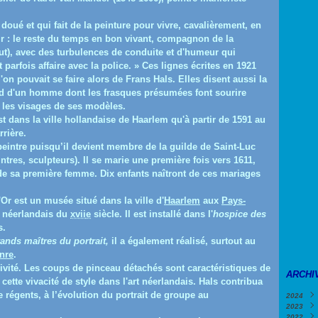
doué et qui fait de la peinture pour vivre, cavalièrement, en
nir : le reste du temps en bon vivant, compagnon de la
t), avec des turbulences de conduite et d'humeur qui
 parfois affaire avec la police. » Ces lignes écrites en 1921
l'on pouvait se faire alors de Frans Hals. Elles disent aussi la
d d'un homme dont les frasques présumées font sourire
r les visages de ses modèles.
t dans la ville hollandaise de Haarlem qu'à partir de 1591 au
rrière.
peintre puisqu’il devient membre de la guilde de Saint-Luc
ntres, sculpteurs). Il se marie une première fois vers 1611,
de sa première femme. Dix enfants naîtront de ces mariages
'Or
est un musée situé dans la ville d'
Haarlem
aux
Pays-
s néerlandais du
xvii
e
siècle. Il est installé dans l'
hospice des
s.
ands maîtres du portrait,
il a également réalisé, surtout au
nre
.
ivité. Les coups de pinceau détachés sont caractéristiques de
ARCHI
e cette vivacité de style dans l'art néerlandais. Hals contribua
de régents, à l’évolution du portrait de groupe au
2024
2023
Févri
2022
Janv
Déce