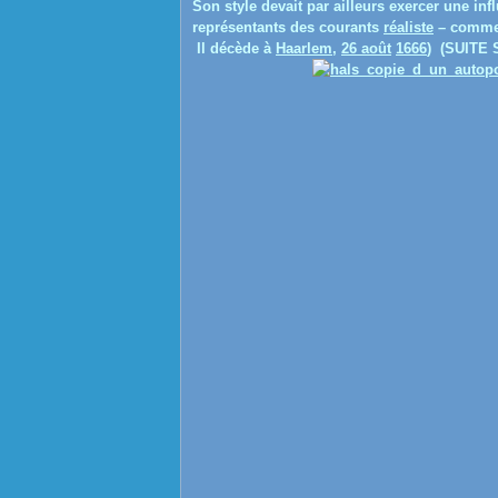
Son style devait par ailleurs exercer une inf
représentants des courants
réaliste
– comm
Il décède à
Haarlem
,
26 août
1666
) (SUITE 