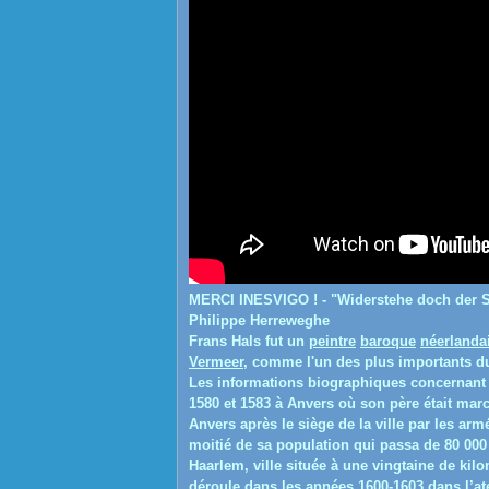
MERCI INESVIGO ! - "Widerstehe doch der S
Philippe Herreweghe
Frans Hals
fut un
peintre
baroque
néerlanda
Vermeer
, comme l'un des plus importants 
Les informations biographiques concernant F
1580 et 1583 à Anvers où son père était marc
Anvers après le siège de la ville par les arm
moitié de sa population qui passa de 80 000 
Haarlem, ville située à une vingtaine de kil
déroule dans les années 1600-1603 dans l’ate