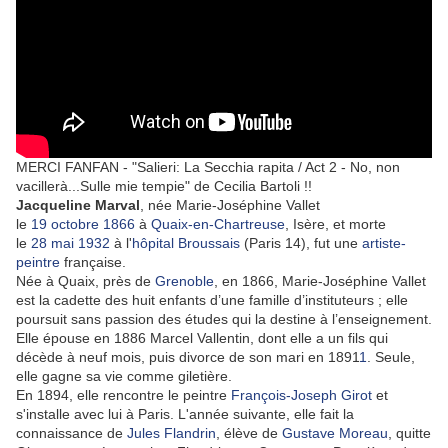
MERCI FANFAN - "Salieri: La Secchia rapita / Act 2 - No, non
vacillerà...Sulle mie tempie" de Cecilia Bartoli !!
Jacqueline Marval
, née Marie-Joséphine Vallet
le
19
octobre
1866
à
Quaix-en-Chartreuse
, Isère, et morte
le
28
mai
1932
à l'
hôpital Broussais
(Paris 14), fut une
artiste-
peintre
française.
Née à Quaix, près de
Grenoble
, en 1866, Marie-Joséphine Vallet
est la cadette des huit enfants d’une famille d’instituteurs ; elle
poursuit sans passion des études qui la destine à l’enseignement.
Elle épouse en 1886 Marcel Vallentin, dont elle a un fils qui
décède à neuf mois, puis divorce de son mari en 1891
1
. Seule,
elle gagne sa vie comme giletière.
En 1894, elle rencontre le peintre
François-Joseph Girot
et
s'installe avec lui à Paris. L'année suivante, elle fait la
connaissance de
Jules Flandrin
, élève de
Gustave Moreau
, quitte