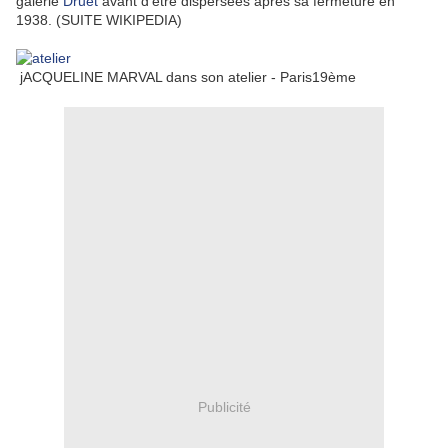
galerie
Druet
avant d'être dispersées après sa fermeture en
1938. (SUITE WIKIPEDIA)
jACQUELINE MARVAL dans son atelier - Paris19ème
Publicité