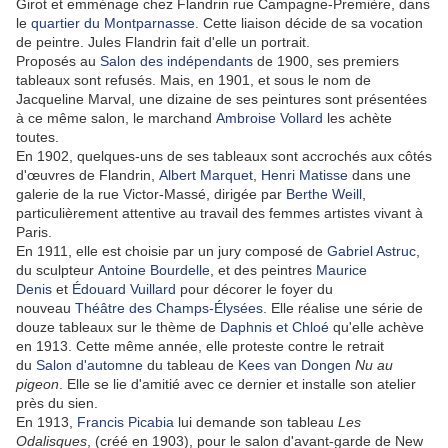
Girot et emménage chez Flandrin rue Campagne-Première, dans
le
quartier du Montparnasse
. Cette liaison décide de sa vocation
de peintre. Jules Flandrin fait d'elle un portrait.
Proposés au
Salon des indépendants
de 1900, ses premiers
tableaux sont refusés. Mais, en 1901, et sous le nom de
Jacqueline Marval, une dizaine de ses peintures sont présentées
à ce même salon, le marchand
Ambroise Vollard
les achète
toutes.
En 1902, quelques-uns de ses tableaux sont accrochés aux côtés
d'œuvres de Flandrin,
Albert Marquet
,
Henri Matisse
dans une
galerie de la rue Victor-Massé, dirigée par
Berthe Weill
,
particulièrement attentive au travail des femmes artistes vivant à
Paris.
En 1911, elle est choisie par un jury composé de
Gabriel Astruc
,
du sculpteur
Antoine Bourdelle
, et des peintres
Maurice
Denis
et
Édouard Vuillard
pour décorer le foyer du
nouveau
Théâtre des Champs-Élysées
. Elle réalise une série de
douze tableaux sur le thème de
Daphnis et Chloé
qu'elle achève
en 1913. Cette même année, elle proteste contre le retrait
du
Salon d'automne
du tableau de
Kees van Dongen
Nu au
pigeon
. Elle se lie d'amitié avec ce dernier et installe son atelier
près du sien.
En 1913,
Francis Picabia
lui demande son tableau
Les
Odalisques
, (créé en 1903), pour le salon d'avant-garde de New