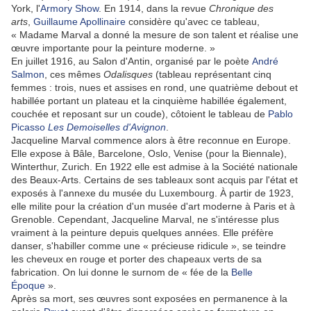
York, l'
Armory Show
. En 1914, dans la revue
Chronique des
arts
,
Guillaume Apollinaire
considère qu'avec ce tableau,
« Madame Marval a donné la mesure de son talent et réalise une
œuvre importante pour la peinture moderne. »
En juillet 1916, au Salon d'Antin, organisé par le poète
André
Salmon
, ces mêmes
Odalisques
(tableau représentant cinq
femmes : trois, nues et assises en rond, une quatrième debout et
habillée portant un plateau et la cinquième habillée également,
couchée et reposant sur un coude), côtoient le tableau de
Pablo
Picasso
Les Demoiselles d'Avignon
.
Jacqueline Marval commence alors à être reconnue en Europe.
Elle expose à Bâle, Barcelone, Oslo, Venise (pour la Biennale),
Winterthur, Zurich. En 1922 elle est admise à la Société nationale
des Beaux-Arts. Certains de ses tableaux sont acquis par l'état et
exposés à l'annexe du musée du Luxembourg. À partir de 1923,
elle milite pour la création d'un musée d'art moderne à Paris et à
Grenoble. Cependant, Jacqueline Marval, ne s'intéresse plus
vraiment à la peinture depuis quelques années. Elle préfère
danser, s'habiller comme une « précieuse ridicule », se teindre
les cheveux en rouge et porter des chapeaux verts de sa
fabrication. On lui donne le surnom de « fée de la
Belle
Époque
».
Après sa mort, ses œuvres sont exposées en permanence à la