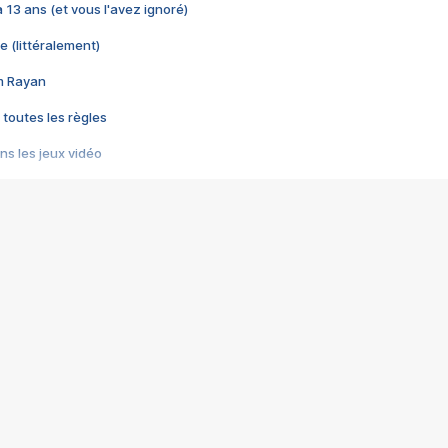
 a 13 ans (et vous l'avez ignoré)
e (littéralement)
im Rayan
 toutes les règles
s les jeux vidéo
us choquant de Rockstar ? - Le scandale BULLY
e plus moche de Steam
du RÊVE tourne au CAUCHEMAR
pendant 8 heures
it… à tort
umiliés par un jeu vidéo
ire - Final Fantasy 8
ti un empire - Age of Empires