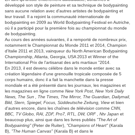
développé son style de peinture et sa technique de bodypainting
sans aucune relation avec d'autres artistes de bodypainting et
leur travail.
Il a rejoint la communauté internationale de
bodypainting en 2009 au World Bodypainting Festival en Autriche,
où il a participé pour la première fois au championnat du monde
de bodypainting.
Au cours des années suivantes, il a remporté de nombreux prix,
notamment le Championnat du Monde 2011 et 2014, Champion
d'Italie 2011 et 2013, vainqueur du North American Bodypainting
Championship, Atlanta, Georgia, USA 2013 et Winner of the
International Prix ​​de l'artisanat des arts martiaux "2014.
En 2013, il est devenu célèbre dans le monde entier avec sa
création légendaire d'une grenouille tropicale composée de 5
corps humains, donc il a fait la manchette dans la presse
mondiale et a été présenté dans les journaux, les magazines et
les magazines en ligne comme
New York Post, New
York Daily
News, The Sun , The Times, The Mirror, The Guardian, Dailymail,
Bild,
Stern, Spiegel, Focus, Süddeutsche Zeitung, View
et bien
d'autres encore, dans les chaînes de
télévision
comme
CNN,
BBC, TV Globo, RAI, ZDF, Pro7, RTL, DW, ORF , Ntv Japan
et
beaucoup plus, ainsi que dans les livres publiés
"The Art of
Bodypainting"
(Peter de Ruiter),
"Champions of Heart"
(Karala
B),
"The Human Canvas"
(Karala B) et dans le