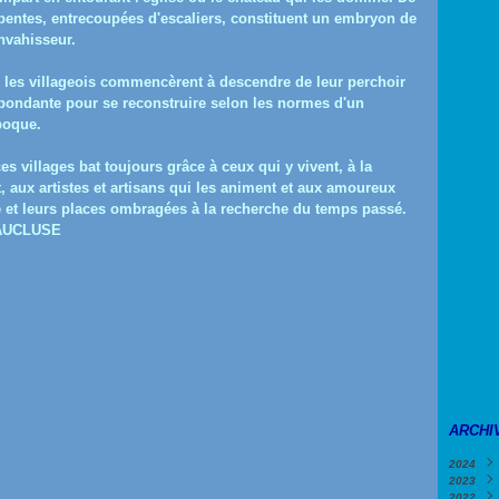
 pentes, entrecoupées d'escaliers, constituent un embryon de
envahisseur.
e, les villageois commencèrent à descendre de leur perchoir
 abondante pour se reconstruire selon les normes d'un
poque.
s villages bat toujours grâce à ceux qui y vivent, à la
 aux artistes et artisans qui les animent et aux amoureux
te et leurs places ombragées à la recherche du temps passé.
AUCLUSE
ARCHI
2024
2023
Févri
2022
Janv
Déce