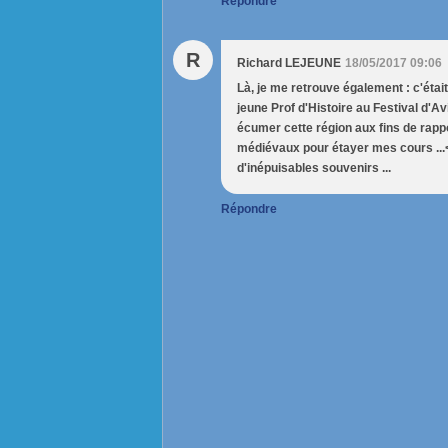
Répondre
R
Richard LEJEUNE
18/05/2017 09:06
Là, je me retrouve également : c'éta
jeune Prof d'Histoire au Festival d'
écumer cette région aux fins de rappo
médiévaux pour étayer mes cours ...<br
d'inépuisables souvenirs ...
Répondre