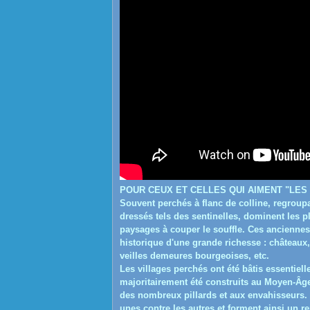
POUR CEUX ET CELLES QUI AIMENT "LES 
Souvent perchés à flanc de colline, regroup
dressés tels des sentinelles, dominent les p
paysages à couper le souffle. Ces anciennes
historique d'une grande richesse : châteaux,
veilles demeures bourgeoises, etc.
Les villages perchés ont été bâtis essentiel
majoritairement été construits au Moyen-Âge,
des nombreux pillards et aux envahisseurs. B
unes contre les autres et forment ainsi un r