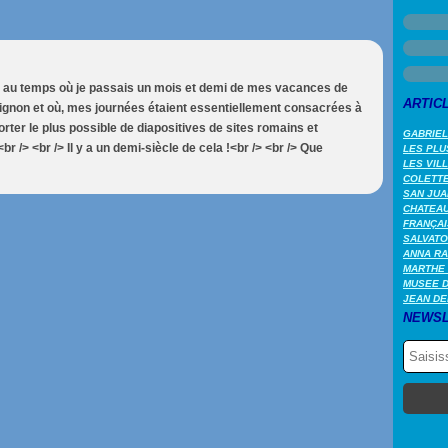
it au temps où je passais un mois et demi de mes vacances de
ARTIC
Avignon et où, mes journées étaient essentiellement consacrées à
rter le plus possible de diapositives de sites romains et
GABRIEL
 /> <br /> Il y a un demi-siècle de cela !<br /> <br /> Que
LES PLU
LES VIL
COLETTE 
SAN JUA
CHATEAU
FRANÇAI
SALVATO
ANNA RA
MARTHE 
MUSEE 
JEAN DE
NEWSL