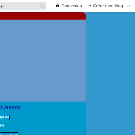
Connexion
+
Créer mon blog
S PHOTOS
 FG