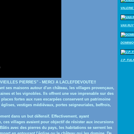
VALERIE 
VAN RUY
DOMINI
J.P. FUL
VIEILLES PIERRES" - MERCI A LACLEFDEVOUTE!!
ant ses maisons autour d'un château, les villages provençaux,
laines et les vignobles. Ils offrent une vue imprenable sur des
 places fortes aux rues escarpées conservent un patrimoine
 églises, vestiges médiévaux, portes seigneuriales, beffrois,
lement dans un but défensif. Effectivement, ayant
 ces villages avaient pour objectif de résister aux incursions
âtis avec des pierres du pays, les habitations se serrent les
empart en entourant l'église ou le château qui les domine. De