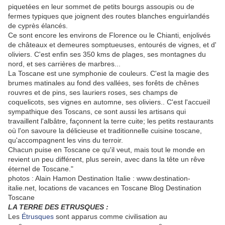
piquetées en leur sommet de petits bourgs assoupis ou de
fermes typiques que joignent des routes blanches enguirlandés
de cyprès élancés.
Ce sont encore les environs de Florence ou le Chianti, enjolivés
de châteaux et demeures somptueuses, entourés de vignes, et d'
oliviers. C'est enfin ses 350 kms de plages, ses montagnes du
nord, et ses carrières de marbres...
La Toscane est une symphonie de couleurs. C'est la magie des
brumes matinales au fond des vallées, ses forêts de chênes
rouvres et de pins, ses lauriers roses, ses champs de
coquelicots, ses vignes en automne, ses oliviers.. C'est l'accueil
sympathique des Toscans, ce sont aussi les artisans qui
travaillent l'albâtre, façonnent la terre cuite; les petits restaurants
où l'on savoure la délicieuse et traditionnelle cuisine toscane,
qu'accompagnent les vins du terroir.
Chacun puise en Toscane ce qu'il veut, mais tout le monde en
revient un peu différent, plus serein, avec dans la tête un rêve
éternel de Toscane."
photos : Alain Hamon Destination Italie : www.destination-
italie.net, locations de vacances en Toscane Blog Destination
Toscane
LA TERRE DES ETRUSQUES :
Les
Étrusques
sont apparus comme civilisation au