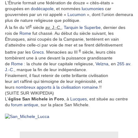
L'Étrurie formait une fédération de douze « cités-états »
groupées en
dodécapole
, et nommées
lucumonies
car
gouvernées par un roi appelé «
Lucumon
», dont l’union demeura
plus de nature religieuse que politique.
e
À la fin du VI
siècle
av. J.-C.
,
Tarquin le Superbe
, dernier des
rois de
Rome
fut chassé. Au début du siècle suivant, les
Étrusques, ainsi coupés de la Campanie, tentèrent en vain
d’atteindre celle-ci par voie de mer et se firent définitivement
e
battre par les
Grecs
. Menacées au III
siècle, leurs cités
tombèrent une à une devant la puissance grandissante
de
Rome
: la chute de leur capitale religieuse,
Velzna
, en
265 av.
J.-C.
, marque la fin de leur indépendance.
Finalement, il faut retenir de cette brillante civilisation
leur
art
raffiné qui témoigne de leur ingéniosité, et
leurs
nombreux apports à la civilisation romaine
.!!
(SUITE SUR WIKIPEDIA)
L'
église San Michele in Foro
, à
Lucques
, est située au centre
du
forum antique
, sur la place San Michele.