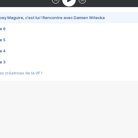
bey Maguire, c'est lui ! Rencontre avec Damien Witecka
e 6
e 5
e 4
e 3
s créatrices de la VF !
e 2
e 1
e Mektoub My Love arrive enfin ! Rencontre avec Shaïn Boumedine et Sal
i : après Toni en famille
elle réalise le bouleversant Dites lui que je l'aime