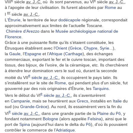
e
e
VIII
siècle
av. J.-C.
où ils sont parvenus, au VI
siècle
av. J.-C.
,
à l'apogée de leur civilisation. Ils furent absorbés par
Rome
au
er
I
siècle
av. J.-C.
.
L'
Étrurie
, le territoire de leur
dodécapole
régionale, correspondait
approximativement aux limites de l’actuelle Toscane.
Chimère d'Arezzo
dans le
Musée archéologique national de
Florence
.
Grâce à une puissante flotte qu’ils s'étaient constituée, les
Étrusques établirent avec l’
Orient
(
Grèce
,
Chypre
,
Syrie
...),
la
Gaule
, l’
Espagne
et l’
Afrique
(
Carthage
), des échanges
commerciaux, exportant le fer et le cuivre toscan, important des
tissus, des bijoux, de l’ivoire, de la céramique, etc. Ils cherchèrent
à étendre leur domination vers le sud où, durant la seconde
e
moitié du VII
siècle
av. J.-C.
, ils occupèrent le pays latin. Ils
s’installèrent sur le site de
Rome
, qui pendant plus d'un siècle, fut
gouverné par des rois originaires d'Étrurie, les
Tarquins
.
e
Vers le début du VI
siècle
av. J.-C.
, ils s'aventurèrent
en
Campanie
, mais se heurtèrent aux
Grecs
, installés en
Italie
du
sud (ou
Grande-Grèce
). Au nord, ils essaimèrent vers la fin du
e
VI
siècle
av. J.-C.
, dans une grande partie de la
Plaine du Pô
, y
fondant notamment
Bologne
(alors appelée
Felsina
), ainsi que le
port de
Spina
(aujourd’hui dans le delta du
Pô
), d'où ils pouvaient
contrôler le commerce de l'
Adriatique
.