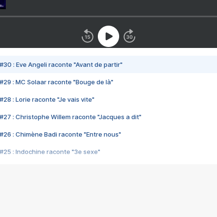
#30 : Eve Angeli raconte "Avant de partir"
#29 : MC Solaar raconte "Bouge de là"
28 : Lorie raconte "Je vais vite"
#27 : Christophe Willem raconte "Jacques a dit"
#26 : Chimène Badi raconte "Entre nous"
#25 : Indochine raconte "3e sexe"
#24 : Zaho raconte "C'est chelou"
#23 : Patrick Bruel raconte "Au café des délices"
#22 : Kyo raconte "Le chemin"