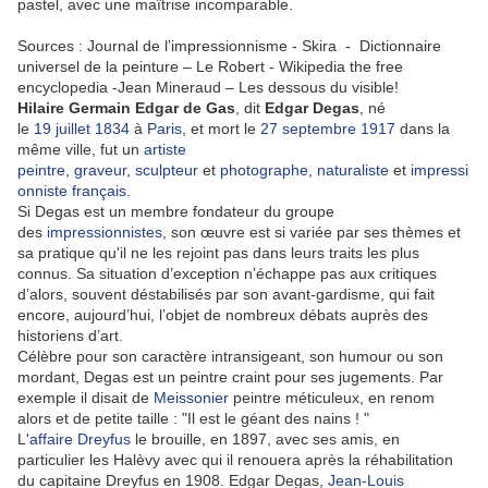
pastel, avec une maîtrise incomparable.
Sources :
Journal de l’impressionnisme - Skira -
Dictionnaire
universel de la peinture – Le Robert -
Wikipedia the free
encyclopedia -
Jean Mineraud – Les dessous du visible!
Hilaire Germain Edgar de Gas
, dit
Edgar Degas
, né
le
19
juillet
1834
à
Paris
, et mort le
27
septembre
1917
dans la
même ville, fut un
artiste
peintre
,
graveur
,
sculpteur
et
photographe
,
naturaliste
et
impressi
onniste
français
.
Si Degas est un membre fondateur du groupe
des
impressionnistes
, son œuvre est si variée par ses thèmes et
sa pratique qu'il ne les rejoint pas dans leurs traits les plus
connus. Sa situation d’exception n’échappe pas aux critiques
d’alors, souvent déstabilisés par son avant-gardisme, qui fait
encore, aujourd’hui, l’objet de nombreux débats auprès des
historiens d’art.
Célèbre pour son caractère intransigeant, son humour ou son
mordant, Degas est un peintre craint pour ses jugements. Par
exemple il disait de
Meissonier
peintre méticuleux, en renom
alors et de petite taille : "Il est le géant des nains ! "
L'
affaire Dreyfus
le brouille, en 1897, avec ses amis, en
particulier les Halèvy avec qui il renouera après la réhabilitation
du capitaine Dreyfus en 1908. Edgar Degas,
Jean-Louis