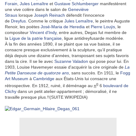
Forain
,
Jules Lemaître
et
Gustave Schlumberger
manifestèrent
une vive colère dans le salon de
Geneviève
Straus
lorsque
Joseph Reinach
défendit l'innocence
de
Dreyfus
. Comme le critique
Jules Lemaître
, le peintre Auguste
Renoir, les poètes
José-Maria de Heredia
et
Pierre Louÿs
, le
compositeur
Vincent d'Indy
, entre autres, Degas fut membre de
la
Ligue de la patrie française
, ligue antidreyfusarde modérée.
À la fin des années 1890, il se plaint que sa vue baisse, il se
consacre presque exclusivement à la sculpture, qu’il pratique
déjà depuis une dizaine d’années, transposant ses sujets favoris
dans la cire. Il se lie avec
Suzanne Valadon
qui pose pour lui. En
1903, Louise Havemeyer essaie d'acquérir la cire originale de
La
Petite Danseuse de quatorze ans
, sans succès. En 1911, le
Fogg
Art Museum
à
Cambridge
aux États-Unis lui consacre une
o
rétrospective. En 1912, ruiné, il déménage au
n
6
boulevard de
Clichy
dans un petit atelier-appartement ; démoralisé, il ne
travaille presque plus.!!(SUITE WIKIPEDIA)