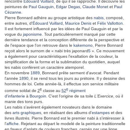
rencontre
Édouard Vuillard
, de qui il se rapproche. Il découvre les
peintures de
Paul Gauguin
,
Edgar Degas
,
Claude Monet
et
Paul
Cézanne
.
Pierre Bonnard adhère au groupe artistique des
nabis
, composé,
entre autres, d'
Édouard Vuillard
,
Maurice Denis
et
Félix Vallotton
.
Il est fortement influencé par les idées de Paul Gauguin et par la
vogue du
japonisme
. Tout particulièrement marqué par cette
dernière tendance et la conception différente de la perspective et
de l'espace que l'on retrouve dans le
kakemono
, Pierre Bonnard
reçoit alors le surnom de « nabi très japonard
5
». Ce mouvement
a également pour caractéristiques l'exaltation de la couleur, la
simplification de la forme et la sublimation du quotidien, auquel
les nabis confèrent un caractère atemporel.
En novembre
1889
, Bonnard prête serment d'avocat. Pendant
l'année
1890
, il se rend tous les jours au prétoire. Il y dessine des
hommes de loi. Cette année-là, il effectue son service militaire
e
e
comme soldat de
2
classe au
52
régiment
d'infanterie
à
Bourgoin
. C'est l'origine de sa toile
L'Exercice
, où il
manie des tons purs.
Les nabis s'avèrent également novateurs dans le domaine
des
arts graphiques
, en réalisant des albums d'
estampes
et des
livres illustrés. Pierre Bonnard est le premier nabi à s'intéresser à
l'
affiche
. Rejetant au départ le modelé de la peinture traditionnelle
en faveur d'aplats de couleurs franches, cernés par une ligne