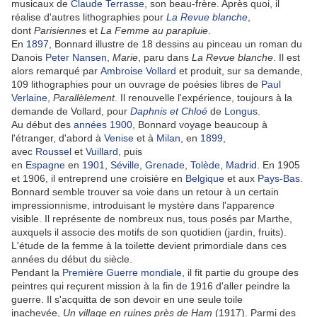
musicaux de
Claude Terrasse
, son beau-frère. Après quoi, il
réalise d'autres lithographies pour
La Revue blanche
,
dont
Parisiennes
et
La Femme au parapluie
.
En
1897
, Bonnard illustre de 18 dessins au pinceau un roman du
Danois
Peter Nansen
,
Marie
, paru dans
La Revue blanche
. Il est
alors remarqué par
Ambroise Vollard
et produit, sur sa demande,
109 lithographies pour un ouvrage de poésies libres de
Paul
Verlaine
,
Parallèlement
. Il renouvelle l'expérience, toujours à la
demande de Vollard, pour
Daphnis et Chloé
de
Longus
.
Au début des
années 1900
, Bonnard voyage beaucoup à
l'étranger, d'abord à
Venise
et à
Milan
, en
1899
,
avec
Roussel
et
Vuillard
, puis
en
Espagne
en
1901
,
Séville
,
Grenade
,
Tolède
,
Madrid
. En 1905
et 1906, il entreprend une croisière en
Belgique
et aux
Pays-Bas
.
Bonnard semble trouver sa voie dans un retour à un certain
impressionnisme, introduisant le mystère dans l'apparence
visible. Il représente de nombreux nus, tous posés par Marthe,
auxquels il associe des motifs de son quotidien (jardin, fruits).
L'étude de la femme à la toilette devient primordiale dans ces
années du début du siècle.
Pendant la
Première Guerre mondiale
, il fit partie du groupe des
peintres qui reçurent mission à la fin de 1916 d'aller peindre la
guerre. Il s'acquitta de son devoir en une seule toile
inachevée,
Un village en ruines près de Ham
(1917). Parmi des