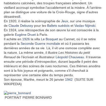
habitations calcinées, des troupes françaises attendent. Un
vieillard accroupi symbolise l'accablement et la misère. À l'arrière-
plan se distingue une voiture de la Croix-Rouge, signe d'autres
désastres
8
.
En 1920, il réalise la scénographie de
Jeux
, sur une musique
de
Claude Debussy
pour les
Ballets suédois
et
Vaslav Nijinski
.
En 1924, une rétrospective de son œuvre lui est consacrée à la
galerie
Eugène Druet
à Paris.
Il achète en
1926
la villa
Le Bosquet
au Cannet, où il se retire
pendant la
Seconde Guerre mondiale
et où il passera les
dernières années de sa vie. Là, il vit une osmose complète avec
la nature. La même année, il illustre
Les Histoires du petit
Renaud
de l'écrivain et illustrateur
Léopold Chauveau
. Il traverse
ensuite une période d'introspection, durant laquelle il peint des
intérieurs et des scènes de rues nocturnes. Ces thèmes anodins
sont à la fois joyeux et poignants, comme s'il cherchait à
représenter une certaine idée du temps perdu.
Son épouse, Marthe, meurt le 26 janvier
1942
(SUITE SUR
WIKIPEDIA)
PORTRAIT PIERRE BONNARD