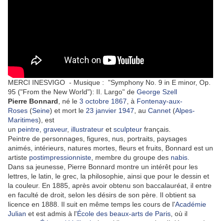
MERCI INESVIGO - Musique : "Symphony No. 9 in E minor, Op.
95 ("From the New World"): II. Largo" de
George Szell
Pierre Bonnard
, né le
3
octobre
1867
, à
Fontenay-aux-
Roses
(
Seine
) et mort le
23
janvier
1947
, au
Cannet
(
Alpes-
Maritimes
), est
un
peintre
,
graveur
,
illustrateur
et
sculpteur
français.
Peintre de personnages, figures, nus, portraits, paysages
animés, intérieurs, natures mortes, fleurs et fruits, Bonnard est un
artiste
postimpressionniste
, membre du groupe des
nabis
.
Dans sa jeunesse, Pierre Bonnard montre un intérêt pour les
lettres, le latin, le grec, la philosophie, ainsi que pour le dessin et
la couleur. En 1885, après avoir obtenu son baccalauréat, il entre
en faculté de droit, selon les désirs de son père. Il obtient sa
licence en 1888. Il suit en même temps les cours de l'
Académie
Julian
et est admis à l'
École des beaux-arts de Paris
, où il