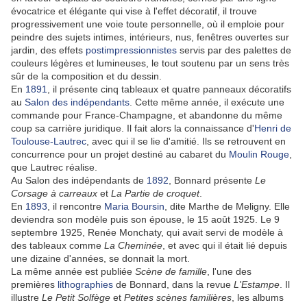
évocatrice et élégante qui vise à l'effet décoratif, il trouve
progressivement une voie toute personnelle, où il emploie pour
peindre des sujets intimes, intérieurs, nus, fenêtres ouvertes sur
jardin, des effets
postimpressionnistes
servis par des palettes de
couleurs légères et lumineuses, le tout soutenu par un sens très
sûr de la composition et du dessin.
En
1891
, il présente cinq tableaux et quatre panneaux décoratifs
au
Salon des indépendants
. Cette même année, il exécute une
commande pour France-Champagne, et abandonne du même
coup sa carrière juridique. Il fait alors la connaissance d'
Henri de
Toulouse-Lautrec
, avec qui il se lie d'amitié. Ils se retrouvent en
concurrence pour un projet destiné au cabaret du
Moulin Rouge
,
que Lautrec réalise.
Au Salon des indépendants de
1892
, Bonnard présente
Le
Corsage à carreaux
et
La Partie de croquet
.
En
1893
, il rencontre
Maria Boursin
, dite Marthe de Meligny. Elle
deviendra son modèle puis son épouse, le 15 août 1925. Le 9
septembre 1925, Renée Monchaty, qui avait servi de modèle à
des tableaux comme
La Cheminée
, et avec qui il était lié depuis
une dizaine d'années, se donnait la mort.
La même année est publiée
Scène de famille
, l'une des
premières
lithographies
de Bonnard, dans la revue
L'Estampe
. Il
illustre
Le Petit Solfège
et
Petites scènes familières
, les albums