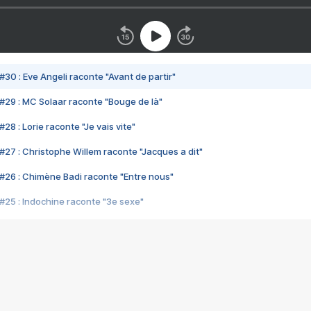
#30 : Eve Angeli raconte "Avant de partir"
#29 : MC Solaar raconte "Bouge de là"
28 : Lorie raconte "Je vais vite"
#27 : Christophe Willem raconte "Jacques a dit"
#26 : Chimène Badi raconte "Entre nous"
#25 : Indochine raconte "3e sexe"
#24 : Zaho raconte "C'est chelou"
#23 : Patrick Bruel raconte "Au café des délices"
#22 : Kyo raconte "Le chemin"
#21 : Nolwenn Leroy raconte "Cassé"