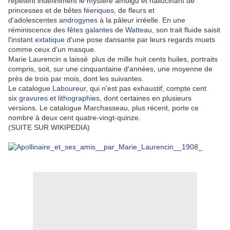
répètent indéfiniment le mystère ambigu et hallucinant de
princesses et de bêtes
féeriques
, de fleurs et
d'adolescentes
androgynes
à la pâleur irréelle. En une
réminiscence des
fêtes galantes
de
Watteau
, son trait fluide saisit
l'instant
extatique
d'une pose dansante par leurs regards muets
comme ceux d'un masque.
Marie Laurencin a laissé plus de mille huit cents huiles, portraits
compris, soit, sur une cinquantaine d'années, une moyenne de
près de trois par mois, dont les suivantes.
Le catalogue
Laboureur
, qui n'est pas exhaustif, compte cent
six
gravures
et
lithographies
, dont certaines en plusieurs
versions. Le catalogue Marchasseau
, plus récent, porte ce
nombre à deux cent quatre-vingt-quinze.
(SUITE SUR WIKIPEDIA)