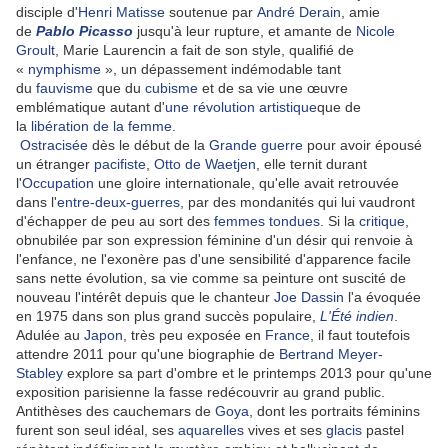
disciple d'
Henri Matisse
soutenue par
André Derain
, amie
de
Pablo Picasso
jusqu'à leur rupture, et amante de
Nicole
Groult
, Marie Laurencin a fait de son style, qualifié de
«
nymphisme
», un dépassement indémodable tant
du
fauvisme
que du
cubisme
et de sa vie une œuvre
emblématique autant d'
une révolution artistique
que de
la
libération de la femme
.
Ostracisée
dès le début de la
Grande guerre
pour avoir épousé
un étranger
pacifiste
,
Otto de Waetjen
, elle ternit durant
l'
Occupation
une gloire internationale, qu'elle avait retrouvée
dans l'
entre-deux-guerres
, par des mondanités qui lui vaudront
d'échapper de peu au sort des
femmes tondues
. Si la
critique
,
obnubilée par son expression féminine d'un désir qui renvoie à
l'enfance, ne l'exonère pas d'une sensibilité d'apparence facile
sans nette évolution, sa vie comme sa peinture ont suscité de
nouveau l'intérêt depuis que le chanteur
Joe Dassin
l'a évoquée
en 1975 dans son plus grand succès populaire,
L'Été indien
.
Adulée au
Japon
, très peu exposée en
France
, il faut toutefois
attendre 2011 pour qu'une biographie de
Bertrand Meyer-
Stabley
explore sa part d'ombre et le printemps 2013 pour qu'une
exposition parisienne la fasse redécouvrir au grand public.
Antithèses des cauchemars de
Goya
, dont les portraits féminins
furent son seul idéal, ses
aquarelles
vives et ses
glacis
pastel