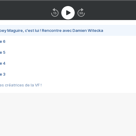
bey Maguire, c'est lui ! Rencontre avec Damien Witecka
e 6
e 5
e 4
e 3
s créatrices de la VF !
e 2
e 1
e Mektoub My Love arrive enfin ! Rencontre avec Shaïn Boumedine et Sal
i : après Toni en famille