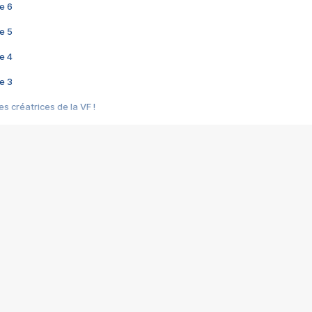
e 6
e 5
e 4
e 3
s créatrices de la VF !
e 2
e 1
e Mektoub My Love arrive enfin ! Rencontre avec Shaïn Boumedine et Sal
i : après Toni en famille
elle réalise le bouleversant Dites lui que je l'aime
ais ! Rencontre autour de Vie privée de Rebecca Zlotowski
 de Marguerite, Grave... Rencontre avec Ella Rumpf
 Les Rêveurs, un film intime sur la santé mentale