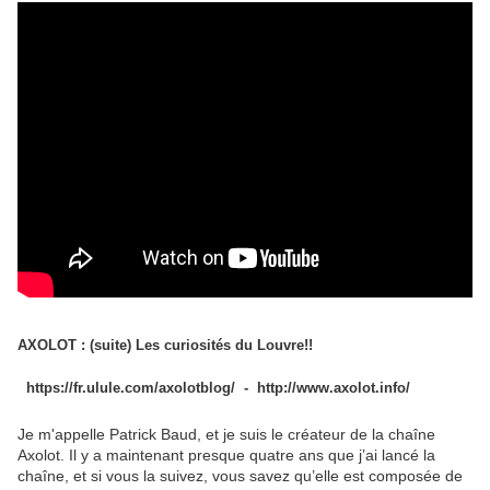
AXOLOT : (suite) Les curiosités du Louvre!!
https://fr.ulule.com/axolotblog/ - http://www.axolot.info/
Je m'appelle Patrick Baud, et je suis le créateur de la chaîne
Axolot. Il y a maintenant presque quatre ans que j’ai lancé la
chaîne, et si vous la suivez, vous savez qu’elle est composée de