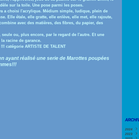
odèle sur la toile. Une pose parmi les poses.
eva a choisi l'acrylique. Médium simple, ludique, plein de
. Elle étale, elle gratte, elle enlève, elle met, elle rajoute,
lle combine avec des matières, des fibres, du papier, des
e, seule ou, plus encore, par le regard de l'autre. Et une
e la racine de garance.
!! catégorie ARTISTE DE TALENT
t en ayant réalisé une serie de Marottes poupées
emmes!!!
ARCHI
2024
2023
Févri
2022
Janv
Déce