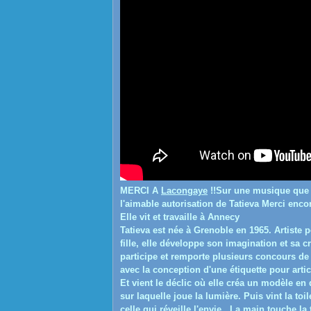
MERCI A
Lacongaye
!!
Sur une musique que j
l'aimable autorisation de Tatieva Merci encor
Elle vit
et travaille à Annecy
Tatieva est née à Grenoble en 1965. Artiste pe
fille, elle développe son imagination et sa cr
participe et remporte plusieurs concours de
avec la conception d'une étiquette pour artic
Et vient le déclic où elle créa un modèle en
sur laquelle joue la lumière. Puis vint la toi
celle qui réveille l'envie. La main touche la 