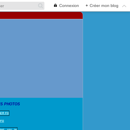
Connexion
+
Créer mon blog
S PHOTOS
 FG