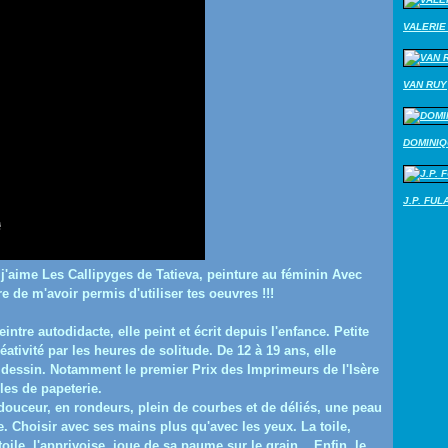
VALERIE 
VAN RUY
DOMINI
J.P. FUL
'aime Les Callipyges de Tatieva, peinture au féminin Avec
e de m'avoir permis d'utiliser tes oeuvres !!!
intre autodidacte, elle peint et écrit depuis l'enfance. Petite
éativité par les heures de solitude. De 12 à 19 ans, elle
 dessin. Notamment le premier Prix des Imprimeurs de l'Isère
les de papeterie.
 douceur, en rondeurs, plein de courbes et de déliés, une peau
le. Choisir avec ses mains plus qu'avec les yeux. La toile,
toile, l'apprivoise, joue de sa paume sur le grain... Enfin, le