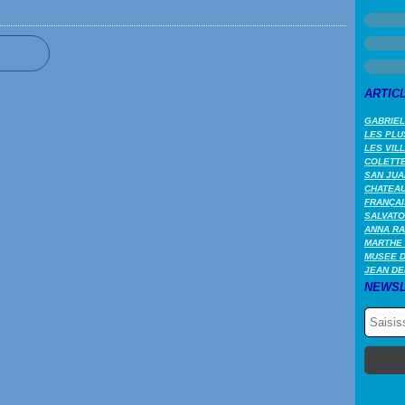
ARTIC
GABRIEL
LES PLU
LES VIL
COLETTE 
SAN JUA
CHATEAU
FRANÇAI
SALVATO
ANNA RA
MARTHE 
MUSEE 
JEAN DE
NEWSL