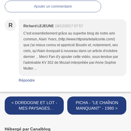
Ajouter un commentaire
R
Richard LEJEUNE
19/12/2017 07:57
C'est essentiellement grâce au superbe blog de notre ami
commun, Alain Yvars, (http://www.httpsilartetaitconte.com/)
que j'ai mieux connu et apprécié Boudin et, notamment, ses
ciels, qu'Alain évoquait à nouveau dans un article d'octobre
dernier ... Merci Fan d'y ajouter cette vidéo, sous-tendue par
l'admirable KV 302 de Mozart interprétée par Anne-Sophie
Mutter ...
Répondre
< DORDOGNE ET LOT -
PICHA - "LE CHAÎNON
MES PAYSAGES
MANQUANT" - 1980 >
PREFERES!!!
Hébergé par Canalblog