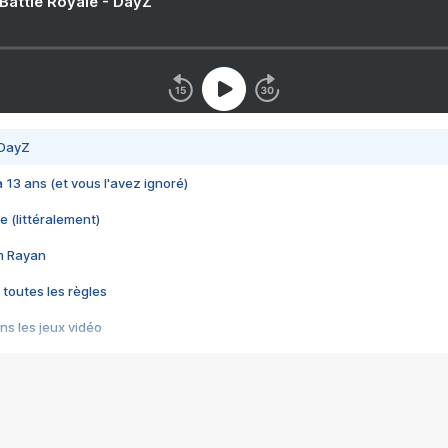
 Battle Royale - DayZ
 DayZ
 a 13 ans (et vous l'avez ignoré)
e (littéralement)
im Rayan
 toutes les règles
s les jeux vidéo
us choquant de Rockstar ? - Le scandale BULLY
e plus moche de Steam
du RÊVE tourne au CAUCHEMAR