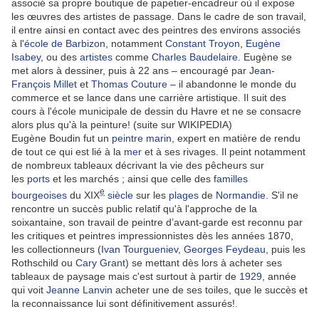
associé sa propre boutique de papetier-encadreur où il expose
les œuvres des artistes de passage. Dans le cadre de son travail,
il entre ainsi en contact avec des peintres des environs associés
à l'
école de Barbizon
, notamment
Constant Troyon
,
Eugène
Isabey
, ou des
artistes
comme
Charles Baudelaire
. Eugène se
met alors à dessiner, puis à 22 ans – encouragé par
Jean-
François Millet
et
Thomas Couture
– il abandonne le monde du
commerce et se lance dans une carrière artistique. Il suit des
cours à l'école municipale de dessin du Havre et ne se consacre
alors plus qu'à la peinture! (suite sur WIKIPEDIA)
Eugène Boudin fut un
peintre marin
, expert en matière de rendu
de tout ce qui est lié à la
mer
et à ses rivages. Il peint notamment
de nombreux tableaux décrivant la vie des pêcheurs sur
les
ports
et les marchés ; ainsi que celle des
familles
e
bourgeoises
du XIX
siècle
sur les
plages
de
Normandie
. S'il ne
rencontre un succès public relatif qu'à l'approche de la
soixantaine, son travail de peintre d’avant-garde est reconnu par
les critiques et peintres impressionnistes dès les années 1870,
les collectionneurs (
Ivan Tourgueniev
,
Georges Feydeau
, puis les
Rothschild ou
Cary Grant
) se mettant dès lors à acheter ses
tableaux de paysage mais c'est surtout à partir de
1929
, année
qui voit
Jeanne Lanvin
acheter une de ses toiles, que le succès et
la reconnaissance lui sont définitivement assurés!.