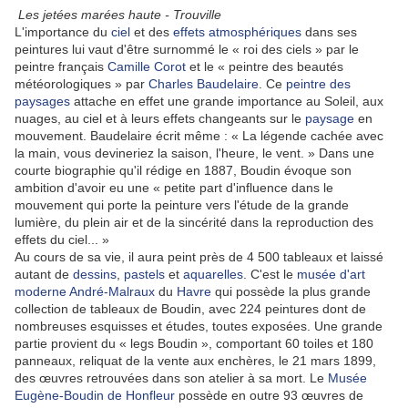
Les jetées marées haute - Trouville
L'importance du
ciel
et des
effets atmosphériques
dans ses
peintures lui vaut d'être surnommé le « roi des ciels » par le
peintre français
Camille Corot
et le « peintre des beautés
météorologiques » par
Charles Baudelaire
. Ce
peintre des
paysages
attache en effet une grande importance au Soleil, aux
nuages, au ciel et à leurs effets changeants sur le
paysage
en
mouvement. Baudelaire écrit même : « La légende cachée avec
la main, vous devineriez la saison, l'heure, le vent. » Dans une
courte biographie qu'il rédige en 1887, Boudin évoque son
ambition d'avoir eu une « petite part d'influence dans le
mouvement qui porte la peinture vers l'étude de la grande
lumière, du plein air et de la sincérité dans la reproduction des
effets du ciel... »
Au cours de sa vie, il aura peint près de 4 500 tableaux et laissé
autant de
dessins
,
pastels
et
aquarelles
. C'est le
musée d'art
moderne André-Malraux
du
Havre
qui possède la plus grande
collection de tableaux de Boudin, avec 224 peintures dont de
nombreuses esquisses et études, toutes exposées. Une grande
partie provient du « legs Boudin », comportant 60 toiles et 180
panneaux, reliquat de la vente aux enchères, le 21 mars 1899,
des œuvres retrouvées dans son atelier à sa mort. Le
Musée
Eugène-Boudin de Honfleur
possède en outre 93 œuvres de