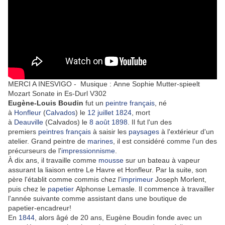
MERCI A INESVIGO - Musique : Anne Sophie Mutter-spieelt
Mozart Sonate in Es-Durl V302
Eugène-Louis Boudin
fut un
peintre
français
, né
à
Honfleur
(
Calvados
) le
12
juillet
1824
, mort
à
Deauville
(Calvados) le
8
août
1898
. Il fut l'un des
premiers
peintres
français
à saisir les
paysages
à l'extérieur d'un
atelier. Grand peintre de
marines
, il est considéré comme l'un des
précurseurs de l'
impressionnisme
.
À dix ans, il travaille comme
mousse
sur un bateau à vapeur
assurant la liaison entre Le Havre et Honfleur. Par la suite, son
père l'établit comme commis chez l'
imprimeur
Joseph Morlent,
puis chez le
papetier
Alphonse Lemasle. Il commence à travailler
l'année suivante comme assistant dans une boutique de
papetier-encadreur!
En
1844
, alors âgé de 20 ans, Eugène Boudin fonde avec un