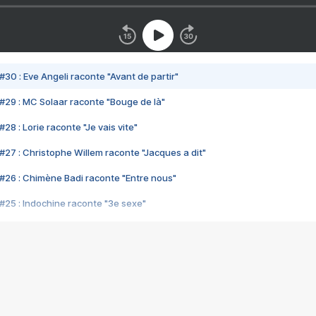
#30 : Eve Angeli raconte "Avant de partir"
#29 : MC Solaar raconte "Bouge de là"
28 : Lorie raconte "Je vais vite"
#27 : Christophe Willem raconte "Jacques a dit"
#26 : Chimène Badi raconte "Entre nous"
#25 : Indochine raconte "3e sexe"
#24 : Zaho raconte "C'est chelou"
#23 : Patrick Bruel raconte "Au café des délices"
#22 : Kyo raconte "Le chemin"
#21 : Nolwenn Leroy raconte "Cassé"