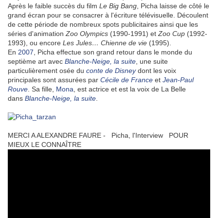
Après le faible succès du film
Le Big Bang
, Picha laisse de côté le
grand écran pour se consacrer à l'écriture télévisuelle. Découlent
de cette période de nombreux spots publicitaires ainsi que les
séries d'animation
Zoo Olympics
(1990-1991) et
Zoo Cup
(1992-
1993), ou encore
Les Jules… Chienne de vie
(1995).
En
2007
, Picha effectue son grand retour dans le monde du
septième art avec
Blanche-Neige, la suite
, une suite
particulièrement osée du
conte de Disney
dont les voix
principales sont assurées par
Cécile de France
et
Jean-Paul
Rouve
. Sa fille,
Mona
, est actrice et est la voix de La Belle
dans
Blanche-Neige, la suite
.
MERCI A ALEXANDRE FAURE - Picha, l'Interview POUR
MIEUX LE CONNAÎTRE