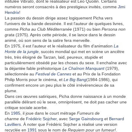
intitulée
Vibrato
, dont le réalisateur est Léo Quoilin. Certains
numéros seront consacrés à des prestigieux invités, comme
Jimi
Hendrix
!
La passion du dessin dirige assez logiquement Picha vers
l'univers de la bande dessinée. Il est l'auteur de quelques livres,
comme
Picha au Club Méditerranée
(1971) ou bien
Persona non
grata
(1975). Après cette période, il se lance dans le dessin
animé, où son sens de la satire fera merveille.
En 1975, il est l'auteur et le réalisateur du film d'animation
La
Honte de la jungle
, succès mondial qui met en scène un ancêtre
très, très éloigné de Tarzan, laid, peureux, stupide et
particulièrement obsédé par les choses du sexe. Il enchaîne avec
la déjantée fable préhistorique
Le Chaînon Manquant
(1979),
sélectionnée au
Festival de Cannes
et au Prix de la Fondation
Philip Morris pour le cinéma, et
Le Big Bang
(1984-1986), qui
confirment encore un peu plus le côté irrévérencieux de sa
plume.
Dans ces œuvres satiriques, Picha donne naissance à un monde
parallèle délirant où le sexe, omniprésent, ne doit pas cacher une
critique sociale acerbe.
En
1985
, il joue dans le court métrage
Fumeurs de
charme
de
Frédéric Sojcher
, avec
Serge Gainsbourg
et
Bernard
Lavilliers
. À noter que Frédéric Sojcher a réalisé une version
recyclée en
1991
sous le nom de
Requiem pour un fumeur!
.