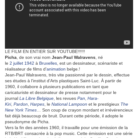
LE FILM EN ENTIER SUR YOUTUBE!!!!!!
Picha
, de son vrai nom
Jean-Paul Walravens
, né
le
2
juillet
1942
à
Bruxelles
, est un dessinateur, scénariste et
réalisateur de films d'
animation
belge.!
Jean-Paul Walravens, très vite passionné par le dessin, effectue
ses études à l'institut d'Arts plastiques Saint-Luc. À partir de
1960, il collabore à plusieurs publications en tant que
caricaturiste et dessinateur de presse notamment pour le
journal
La Libre Belgique
, les revues
Pan
,
Hara-
Kiri
,
Pardon
,
Harpes
, le
National Lampoon
et le prestigieux
The
New York Times
… Son coup de crayon mordant et irrévérencieux
fait déjà beaucoup de bruit. Durant cette période, il adopte le
pseudonyme de Picha.
Vers la fin des années 1960, il travaille pour une émission de la
RTB/BRT consacrée à la pop music. Cette émission est une série