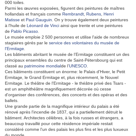
000 toiles.
Parmi les œuvres exposées, figurent des peintures de maîtres
hollandais et français comme
Rembrandt
,
Rubens
,
Henri
Matisse
et
Paul Gauguin
. On y trouve également deux peintures
à l'huile de
Léonard de Vinci
ainsi que trente et une peintures
de
Pablo Picasso
.
Le musée emploie 2 500 personnes et utilise l'aide de nombreux
stagiaires gérés par le
service des volontaires du musée de
l'Ermitage
.
Les bâtiments abritant le musée de l’Ermitage constituent un des
principaux ensembles du centre de Saint-Pétersbourg qui est
classé au
patrimoine mondial
de l’
UNESCO
.
Ces bâtiments constituent un énorme: le Palais d'Hiver, le Petit
Ermitage, le Grand Ermitage et, plus récemment, le Nouvel
Ermitage. Le théâtre de l'Ermitage - le théâtre privé des Tsars -
est un amphithéâtre magnifiquement décorée où cesse
d'organiser des conférences, des concerts et des opéras et des
ballets.
Une grande partie de la magnifique intérieur du palais a été
rénové après l'incendie de 1837, qui a partiellement détruit le
bâtiment. Architectes célèbres, à la fois russes et étrangers, a
beaucoup travaillé pour cette résidence impériale restait
considéré comme l'un des palais les plus fins et les plus luxueux
du monde.