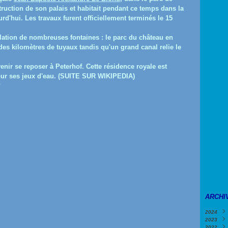
struction de son palais et habitait pendant ce temps dans la
urd'hui. Les travaux furent officiellement terminés le 15
llation de nombreuses fontaines : le parc du château en
des kilomètres de tuyaux tandis qu'un grand canal relie le
nir se reposer à Peterhof. Cette résidence royale est
our ses jeux d'eau. (SUITE SUR WIKIPEDIA)
ARCHI
2024
2023
Févri
2022
Janv
Déce