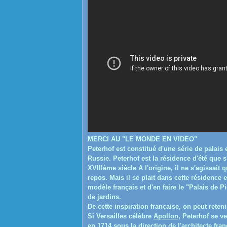
MERCI AU "LE MONDE EN VIDEO"
Peterhof est constitué d'une série de palais 
Russie. Peterhof est la résidence d'été que s
XVIIIème siècle A l'origine, il ne s'agissait
repos. Mais il se plait dans cette résidence et
modèle français et d'en faire le "Palais de Pi
de jardins.
De cette inspiration française, on peut reteni
Si Versailles célèbre
Apollon
, Peterhof se v
en
171
4
sous la direction de l'architecte fra