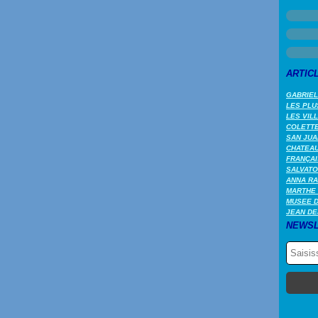
ARTIC
GABRIEL
LES PLU
LES VIL
COLETTE 
SAN JUA
CHATEAU
FRANÇAI
SALVATO
ANNA RA
MARTHE 
MUSEE 
JEAN DE
NEWSL