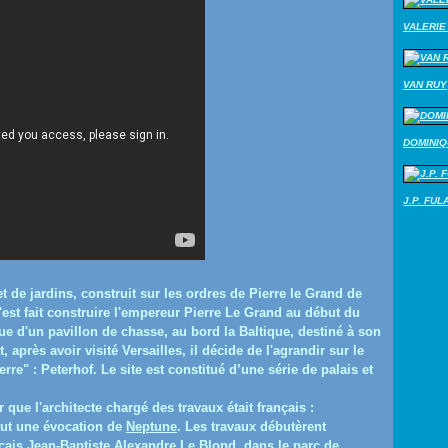
VALERIE 
VAN RUY
DOMINI
J.P. FUL
et de jardins, construit sur les ordres de Pierre le Grand de
'est fait construire l'empereur Pierre Le Grand au début du
 que d'un pavillon de chasse, au bord la Baltique, destiné à son
, après avoir visité Versailles, il décide de l'agrandir sur le
erre" : Peterhof. Le site est constitué d’une série de palais et
r que l'architecte chargé des travaux était français :
eut une évocation de
Neptune
. Les travaux débutèrent
nçais
Jean-Baptiste Alexandre Le Blond
, dans le parc de