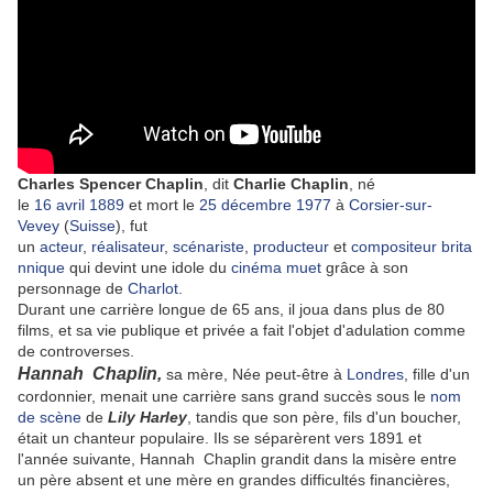
Charles Spencer Chaplin
, dit
Charlie Chaplin
, né
le
16
avril
1889
et mort le
25
décembre
1977
à
Corsier-sur-
Vevey
(
Suisse
), fut
un
acteur
,
réalisateur
,
scénariste
,
producteur
et
compositeur
brita
nnique
qui devint une idole du
cinéma muet
grâce à son
personnage de
Charlot
.
Durant une carrière longue de 65 ans, il joua dans plus de 80
films, et sa vie publique et privée a fait l'objet d'adulation comme
de controverses.
Hannah Chaplin,
sa mère, Née peut-être à
Londres
,
fille d'un
cordonnier
, menait une carrière sans grand succès sous le
nom
de scène
de
Lily
Harley
, tandis que son père, fils d'un boucher
,
était un chanteur populaire
. Ils se séparèrent vers 1891
et
l'année suivante, Hannah
Chaplin grandit dans la misère entre
un père absent et une mère en grandes difficultés financières,