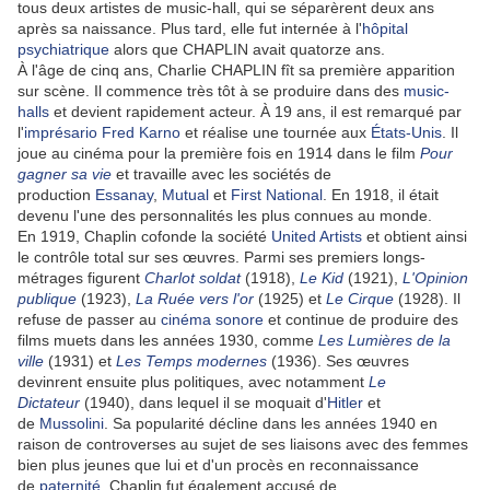
tous deux artistes de music-hall, qui se séparèrent deux ans
après sa naissance. Plus tard, elle fut internée à l'
hôpital
psychiatrique
alors que CHAPLIN avait quatorze ans.
À l'âge de cinq ans, Charlie CHAPLIN fît sa première apparition
sur scène. Il commence très tôt à se produire dans des
music-
halls
et devient rapidement acteur. À 19 ans, il est remarqué par
l'
imprésario
Fred Karno
et réalise une tournée aux
États-Unis
. Il
joue au cinéma pour la première fois en 1914 dans le film
Pour
gagner sa vie
et travaille avec les sociétés de
production
Essanay
,
Mutual
et
First National
. En 1918, il était
devenu l'une des personnalités les plus connues au monde.
En 1919, Chaplin cofonde la société
United Artists
et obtient ainsi
le contrôle total sur ses œuvres. Parmi ses premiers longs-
métrages figurent
Charlot soldat
(1918),
Le Kid
(1921),
L'Opinion
publique
(1923),
La Ruée vers l'or
(1925) et
Le Cirque
(1928). Il
refuse de passer au
cinéma sonore
et continue de produire des
films muets dans les années 1930, comme
Les Lumières de la
ville
(1931) et
Les Temps modernes
(1936). Ses œuvres
devinrent ensuite plus politiques, avec notamment
Le
Dictateur
(1940), dans lequel il se moquait d'
Hitler
et
de
Mussolini
. Sa popularité décline dans les années 1940 en
raison de controverses au sujet de ses liaisons avec des femmes
bien plus jeunes que lui et d'un procès en reconnaissance
de
paternité
. Chaplin fut également accusé de