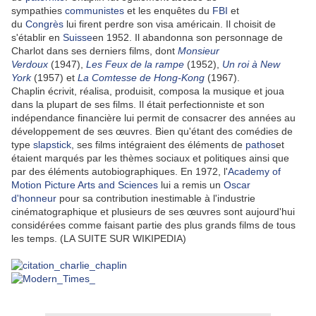
sympathies
communistes
et les enquêtes du
FBI
et
du
Congrès
lui firent perdre son visa américain. Il choisit de
s'établir en
Suisse
en 1952. Il abandonna son personnage de
Charlot dans ses derniers films, dont
Monsieur
Verdoux
(1947),
Les Feux de la rampe
(1952),
Un roi à New
York
(1957) et
La Comtesse de Hong-Kong
(1967).
Chaplin écrivit, réalisa, produisit, composa la musique et joua
dans la plupart de ses films. Il était perfectionniste et son
indépendance financière lui permit de consacrer des années au
développement de ses œuvres. Bien qu'étant des comédies de
type
slapstick
, ses films intégraient des éléments de
pathos
et
étaient marqués par les thèmes sociaux et politiques ainsi que
par des éléments autobiographiques. En 1972, l'
Academy of
Motion Picture Arts and Sciences
lui a remis un
Oscar
d'honneur
pour sa contribution inestimable à l'industrie
cinématographique et plusieurs de ses œuvres sont aujourd'hui
considérées comme faisant partie des plus grands films de tous
les temps. (LA SUITE SUR WIKIPEDIA)