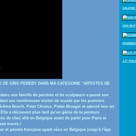
VALERIE 
VAN RUY
DOMINI
J.P. FUL
ITE DE CRIS PEREBY DANS MA CATEGORIE "ARTISTES DE
 dans une famille de peintres et de sculpteurs a passé son
ndant ses nombreuses visites de musée par les premiers
rôme Bosch, Peter Chistus, Pieter Bruegel et admiré leur art
Elle a découvert plus tard qu'un génie de la peinture
ès de chez elle en Belgique avant de partir pour Paris et
ses traces.!
teur et peintre française ayant vécu en Belgique jusqu'à l'âge