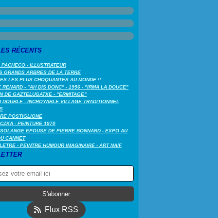
LES RÉCENTS
 PACHECO - ILLUSTRATEUR
S GRANDS ARBRES DE LA TERRE
LES LES PLUS CHOQUANTES AU MONDE !!
RENARD - "AH DIS DONC" - 1956 - "IRMA LA DOUCE"
N DE GAZTELUGATXE - "ERMITAGE"
 DOUBLE - INCROYABLE VILLAGE TRADITIONNEL
S
RE POSTIGLIONE
CZKA - PEINTURE 1970
SOLANGE EPOUSE DE PIERRE BONNARD - EXPO AU
DU CANNET
LETRE - PEINTRE HUMOUR IMAGINAIRE - ART NAÏF
ETTER
Flux RSS