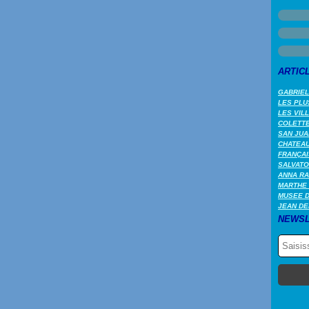
ARTIC
GABRIEL
LES PLU
LES VIL
COLETTE 
SAN JUA
CHATEAU
FRANÇAI
SALVATO
ANNA RA
MARTHE 
MUSEE 
JEAN DE
NEWSL