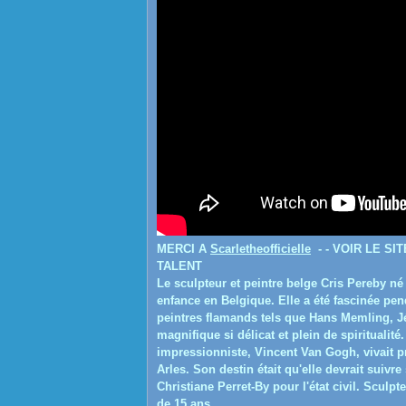
MERCI A
Scarletheofficielle
- - VOIR LE S
TALENT
Le sculpteur et peintre belge Cris Pereby né
enfance en Belgique.
Elle a été fascinée pe
peintres flamands tels que Hans Memling, Jé
magnifique si délicat et plein de spiritualité.
impressionniste, Vincent Van Gogh, vivait pr
Arles.
Son destin était qu'elle devrait suivre 
Christiane Perret-By pour l'état civil. Sculp
de 15 ans.