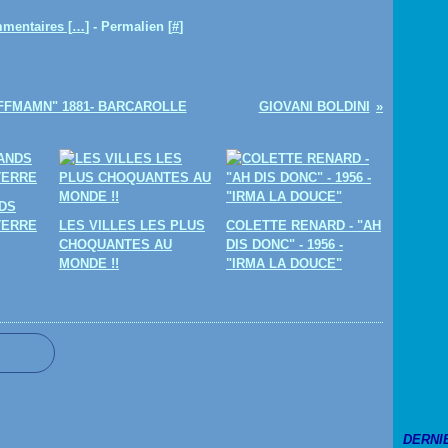
mentaires [
…
]
- Permalien [
#
]
OFFMAMN" 1881- BARCAROLLE
GIOVANI BOLDINI
DS
TERRE
LES VILLES LES PLUS
COLETTE RENARD - "AH
CHOQUANTES AU
DIS DONC" - 1956 -
MONDE !!
"IRMA LA DOUCE"
DERNI