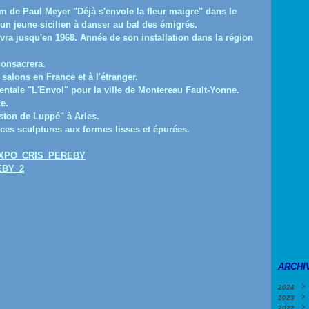
lm de Paul Meyer "Déjà s'envole la fleur maigre" dans le
e un jeune sicilien à danser au bal des émigrés.
ra jusqu'en 1968. Année de son installation dans la région
consacrera.
alons en France et à l'étranger.
ntale "L'Envol" pour la ville de Montereau Fault-Yonne.
e.
aston de Luppé" à Arles.
es sculptures aux formes lisses et épurées.
ARCHI
2024
2023
Févri
2022
Janv
Déce