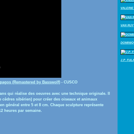
VALERIE 
VAN RUY
DOMINI
J.P. FUL
pagos (Remastered by Basswolf)
- CUSCO
ns qui réalise des oeuvres avec une technique originale. Il
de cèdres sibérien) pour créer des oiseaux et animaux
en général entre 5 et 8 cm. Chaque sculpture représente
 12 heures par semaine.