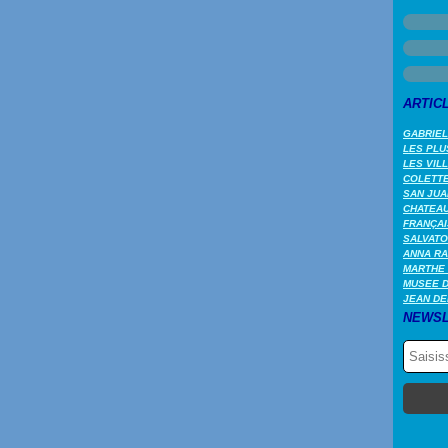
ARTIC
GABRIEL
LES PLU
LES VIL
COLETTE 
SAN JUA
CHATEAU
FRANÇAI
SALVATO
ANNA RA
MARTHE 
MUSEE 
JEAN DE
NEWSL