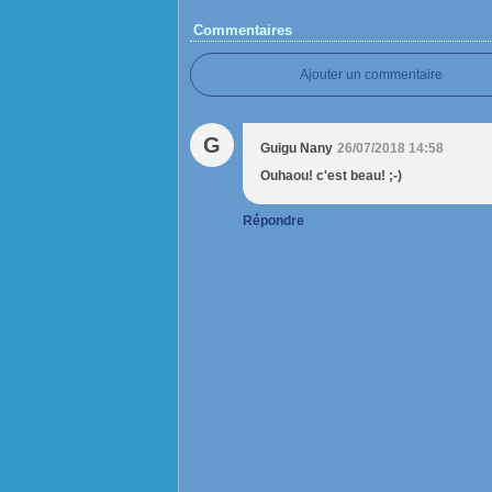
Commentaires
Ajouter un commentaire
G
Guigu Nany
26/07/2018 14:58
Ouhaou! c'est beau! ;-)
Répondre