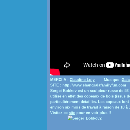
MERCI A :
Claudine Loly
- Musique :
Gala
SITE : http://www.shangralafamilyfun.com
Sergei Bobkov est un sculpteur russe de 53 a
utilise en effet des copeaux de bois (issus 
particulièrement détaillés.
Les copeaux font 
environ six mois de travail à raison de 10 à
Visitez ce
site
pour en voir plus.!!