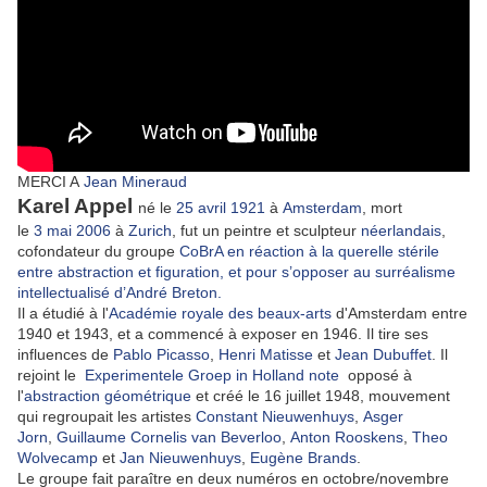
MERCI A
Jean Mineraud
Karel Appel
né le
25
avril
1921
à
Amsterdam
, mort
le
3
mai
2006
à
Zurich
, fut un peintre et sculpteur
néerlandais
,
cofondateur du groupe
CoBrA en réaction à la querelle stérile
entre abstraction et figuration, et pour s’opposer au surréalisme
intellectualisé d’André Breton.
Il a étudié à l'
Académie royale des beaux-arts
d'Amsterdam entre
1940 et 1943, et a commencé à exposer en 1946. Il tire ses
influences de
Pablo Picasso
,
Henri Matisse
et
Jean Dubuffet
. Il
rejoint le
Experimentele Groep in Holland
note
opposé à
l'
abstraction géométrique
et créé le 16 juillet 1948, mouvement
qui regroupait les artistes
Constant Nieuwenhuys
,
Asger
Jorn
,
Guillaume Cornelis van Beverloo
,
Anton Rooskens
,
Theo
Wolvecamp
et
Jan Nieuwenhuys
,
Eugène Brands
.
Le groupe fait paraître en deux numéros en octobre/novembre