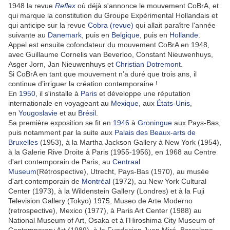
1948 la revue
Reflex
où déjà s'annonce le mouvement CoBrA, et
qui marque la constitution du Groupe Expérimental Hollandais et
qui anticipe sur la revue
Cobra (revue)
qui allait paraître l'année
suivante au
Danemark
, puis en
Belgique
, puis en
Hollande
.
Appel est ensuite cofondateur du mouvement CoBrA en 1948,
avec Guillaume Cornelis van Beverloo, Constant Nieuwenhuys,
Asger Jorn, Jan Nieuwenhuys et
Christian Dotremont
.
Si CoBrA en tant que mouvement n’a duré que trois ans, il
continue d’irriguer la création contemporaine.!
En
1950
, il s'installe à
Paris
et développe une réputation
internationale en voyageant au
Mexique
, aux
États-Unis
,
en
Yougoslavie
et au
Brésil
.
Sa première exposition se fit en
1946
à
Groningue
aux Pays-Bas,
puis notamment par la suite aux
Palais des Beaux-arts de
Bruxelles
(1953), à la Martha Jackson Gallery à New York (1954),
à la Galerie Rive Droite à Paris (1955-1956), en 1968 au Centre
d'art contemporain de Paris, au
Centraal
Museum
(Rétrospective), Utrecht, Pays-Bas (1970), au musée
d'art contemporain de
Montréal
(1972), au New York Cultural
Center (1973), à la Wildenstein Gallery (Londres) et à la Fuji
Television Gallery (Tokyo) 1975, Museo de Arte Moderno
(retrospective), Mexico (1977), à Paris Art Center (1988) au
National Museum of Art, Osaka et à l'Hiroshima City Museum of