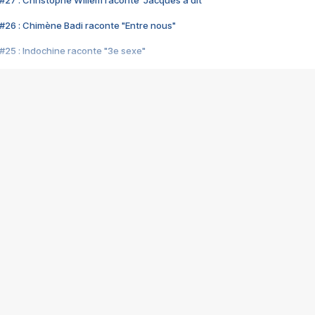
#26 : Chimène Badi raconte "Entre nous"
#25 : Indochine raconte "3e sexe"
#24 : Zaho raconte "C'est chelou"
#23 : Patrick Bruel raconte "Au café des délices"
#22 : Kyo raconte "Le chemin"
#21 : Nolwenn Leroy raconte "Cassé"
#20 : Patrick Hernandez raconte "Born to be alive"
#19 : Lorie raconte "Près de moi"
#18 : Michael Jones raconte "A nos actes manqués" (avec Jean-Jacque
#17 : Khaled raconte "Aïcha"
#16 : Corneille raconte "Parce qu'on vient de loin"
#15 : Indochine raconte "L'aventurier"