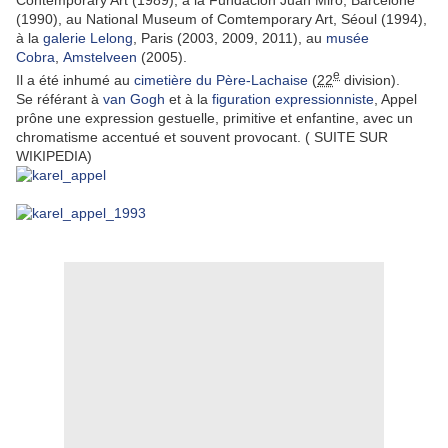
Contemporary Art (1989), à la Fundacion Juan Miró, Barcelone
(1990), au National Museum of Comtemporary Art, Séoul (1994),
à la
galerie Lelong
, Paris (2003, 2009, 2011), au
musée
Cobra
,
Amstelveen
(2005).
e
Il a été inhumé au
cimetière du Père-Lachaise
(
22
division).
Se référant à
van Gogh
et à la
figuration expressionniste
, Appel
prône une expression gestuelle, primitive et enfantine, avec un
chromatisme accentué et souvent provocant. ( SUITE SUR
WIKIPEDIA)