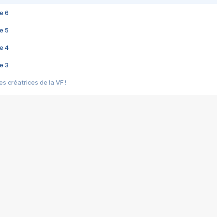
e 6
e 5
e 4
e 3
s créatrices de la VF !
e 2
e 1
e Mektoub My Love arrive enfin ! Rencontre avec Shaïn Boumedine et Sal
i : après Toni en famille
elle réalise le bouleversant Dites lui que je l'aime
ais ! Rencontre autour de Vie privée de Rebecca Zlotowski
 de Marguerite, Grave... Rencontre avec Ella Rumpf