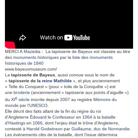
MERCI A
Mazedia
-
La tapisserie de Bayeux est classée au titre
des
monuments historiques
par la
liste des monuments
historiques de 1840
www.bayeuxmuseum.com/
La
tapisserie de Bayeux
, aussi connue sous le nom de
«
tapisserie de la
reine Mathilde
», et plus anciennement
« Telle du Conquest » (pour « toile de la Conquête ») est
une
broderie
(anciennement « tapisserie aux points d'aiguille »)
e
du XI
siècle
inscrite depuis
2007
au registre
Mémoire du
monde
par l'
UNESCO
.
Elle décrit des faits allant de la fin du règne du roi
d'Angleterre
Édouard le Confesseur
en
1064
à la
bataille
d'Hastings
en
1066
, dont l'enjeu était le trône d'Angleterre,
contesté à
Harold Godwinson
par
Guillaume, duc de Normandie
.
Les événements clés de la bataille, dont l'issue détermina