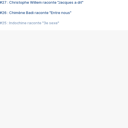
#27 : Christophe Willem raconte "Jacques a dit"
#26 : Chimène Badi raconte "Entre nous"
#25 : Indochine raconte "3e sexe"
#24 : Zaho raconte "C'est chelou"
#23 : Patrick Bruel raconte "Au café des délices"
#22 : Kyo raconte "Le chemin"
#21 : Nolwenn Leroy raconte "Cassé"
#20 : Patrick Hernandez raconte "Born to be alive"
#19 : Lorie raconte "Près de moi"
#18 : Michael Jones raconte "A nos actes manqués" (avec Jean-Jacque
#17 : Khaled raconte "Aïcha"
#16 : Corneille raconte "Parce qu'on vient de loin"
#15 : Indochine raconte "L'aventurier"