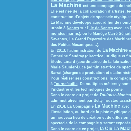
La Machine
est une compagnie de théâ
Elle est née de la collaboration d’artistes, 
construction d’objets de spectacle atypiques
La Machine développe aujourd’hui de nombr
urbain à
Nantes
sur l’
Île de Nantes
avec les
mondes marins
), ou le
Manège Carré Sénart
Savantes, Le Grand Répertoire des Machine
des Petites Mécaniques…).
La Machine
En 2013, l'administration de
e
Catherine Saudray (directrice juridique et fi
Élodie Linard (coordinatrice de la fabricatio
Marie Saunier-Luce (administratrice de spect
Sarrat (chargée de production et d'administr
Pour réaliser ses constructions, la compagni
à
Tournefeuille
. De multiples métiers y sont
l’industrie et les technologies de pointe.
Dans le cadre du projet de
Toulouse-Montau
administrativement par Betty Toustou assist
La Machine
En 2014, La Compagnie
avec 
l'installation, au bord de la piste mythique 
un nouveau lieu de création et de diffusion :
spectacle de la compagnie y seront exposé
la C
ie
La Mach
Dans le cadre de ce projet,