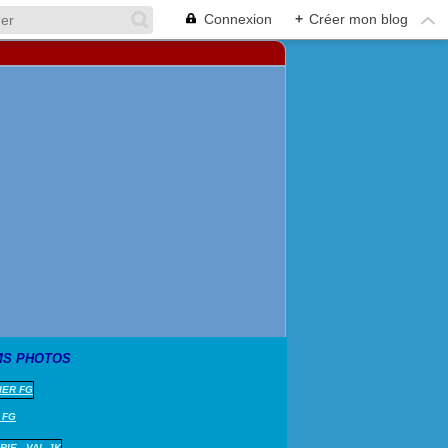
Connexion
+
Créer mon blog
MS PHOTOS
 FG