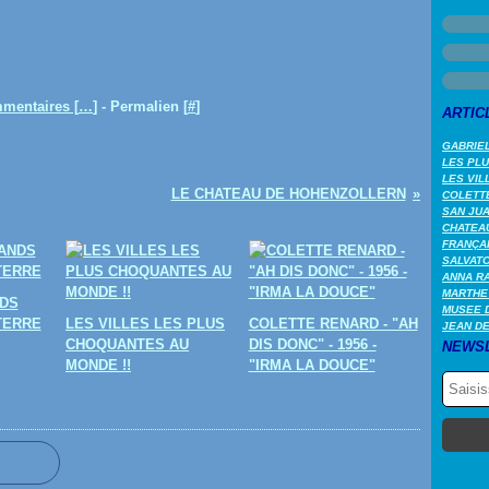
mentaires [
…
]
- Permalien [
#
]
ARTIC
GABRIEL
LES PL
LES VIL
LE CHATEAU DE HOHENZOLLERN
COLETTE
SAN JUA
CHATEAU
FRANÇA
SALVAT
ANNA RA
MARTHE
DS
MUSEE 
TERRE
LES VILLES LES PLUS
COLETTE RENARD - "AH
JEAN DE
CHOQUANTES AU
DIS DONC" - 1956 -
NEWS
MONDE !!
"IRMA LA DOUCE"