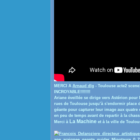
MERCI A
Arnaud dlg
- Toulouse acte2 scen
INCROYABLE!!!!!!!!
Ariane éveillée se dirige vers Astérion pour 
rues de Toulouse jusqu’à s'endormir place 
géante pour capturer leur image aux quatre co
en peu de temps avant de repartir à la chass
La Machine
Merci à
et à la ville de Toulou