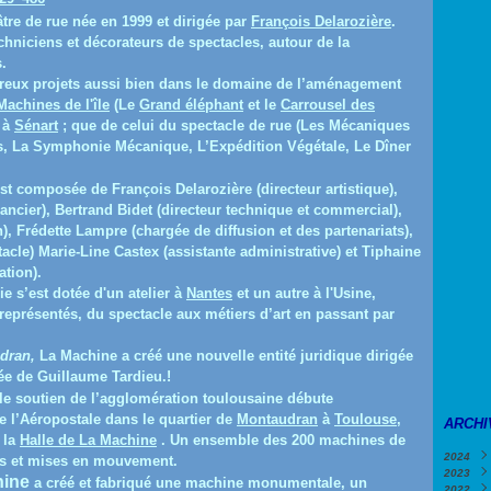
tre de rue née en 1999 et dirigée par
François Delarozière
.
techniciens et décorateurs de spectacles, autour de la
.
eux projets aussi bien dans le domaine de l’aménagement
Machines de l'île
(Le
Grand éléphant
et le
Carrousel des
à
Sénart
; que de celui du spectacle de rue (Les Mécaniques
s, La Symphonie Mécanique, L’Expédition Végétale, Le Dîner
st composée de François Delarozière (directeur artistique),
nancier), Bertrand Bidet (directeur technique et commercial),
n), Frédette Lampre (chargée de diffusion et des partenariats),
acle) Marie-Line Castex (assistante administrative) et Tiphaine
ation).
e s’est dotée d'un atelier à
Nantes
et un autre à l'Usine,
 représentés, du spectacle aux métiers d’art en passant par
dran,
La Machine a créé une nouvelle entité juridique dirigée
ée de Guillaume Tardieu.!
le soutien de l’agglomération toulousaine débute
de l’Aéropostale dans le quartier de
Montaudran
à
Toulouse
,
ARCHI
 la
Halle de La Machine
. Un ensemble des 200 machines de
2024
es et mises en mouvement.
2023
Févr
ine
a créé et fabriqué une machine monumentale, un
2022
Janv
Déc