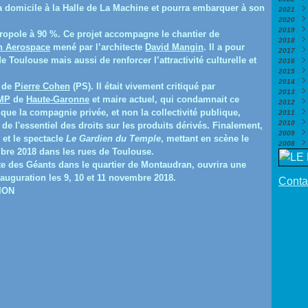
lira domicile à la Halle de La Machine et pourra embarquer à son
2021
Nov
Déc
2020
Octo
Nov
Déc
2019
Sep
Octo
Nov
Déc
ropole à 90 %. Ce projet accompagne le chantier de
2018
Août
Sep
Octo
Nov
Déc
n Aerospace
mené par l’architecte
David Mangin
. Il a pour
2017
Juill
Août
Sep
Octo
Nov
Déc
Toulouse mais aussi de renforcer l’attractivité culturelle et
2016
Juin
Juill
Août
Sep
Octo
Nov
Déc
2015
Mai
Juin
Juill
Août
Sep
Octo
Nov
Déc
(
2014
Avril
Mai
Juin
Juill
Août
Sep
Octo
Nov
Déc
(
e de
Pierre Cohen
(PS). Il était vivement critiqué par
2013
Mar
Avril
Mai
Juin
Juill
Août
Sep
Octo
Nov
Déc
(
MP
de
Haute-Garonne
et maire actuel, qui condamnait ce
2012
Févr
Mar
Avril
Mai
Juin
Juill
Août
Sep
Octo
Nov
Déc
(
ue la compagnie privée, et non la collectivité publique,
2011
Janv
Févr
Mar
Avril
Mai
Juin
Juill
Août
Juin
Octo
Nov
Déc
(
2010
Janv
Févr
Mar
Avril
Mai
Juin
Juill
Mai
Sep
Octo
Nov
Déc
(
(
 de l'essentiel des droits sur les produits dérivés. Finalement,
2009
Janv
Févr
Mar
Avril
Mai
Juin
Avril
Août
Sep
Octo
Nov
Déc
(
et le spectacle
Le Gardien du Temple
,
mettant en scène le
2008
Janv
Févr
Mar
Avril
Mai
Mar
Juill
Août
Sep
Octo
Nov
Déc
(
re 2018 dans les rues de Toulouse.
Janv
Févr
Mar
Avril
Févr
Juin
Juill
Août
Sep
Octo
Nov
Nov
te des Géants dans le quartier de Montaudran, ouvrira une
Janv
Févr
Mar
Janv
Mai
Juin
Juill
Août
Sep
Octo
Octo
(
Janv
Févr
Avril
Mai
Juin
Juill
Août
Juill
Sep
(
auguration les 9, 10 et 11 novembre 2018.
Contac
Janv
Mar
Avril
Mai
Juin
Juill
Juin
Août
(
ION
Févr
Févr
Avril
Mai
Juin
Mai
Juin
(
(
Janv
Janv
Mar
Avril
Mai
Avril
Mai
(
(
Févr
Mar
Avril
Mar
Avril
Janv
Févr
Mar
Févr
Mar
Janv
Févr
Janv
Févr
Janv