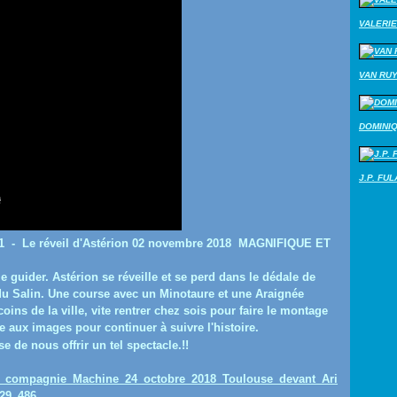
VALERIE
VAN RU
DOMINI
J.P. FU
e1 - Le réveil d'Astérion 02 novembre 2018 MAGNIFIQUE ET
le guider. Astérion se réveille et se perd dans le dédale de
du Salin. Une course avec un Minotaure et une Araignée
ins de la ville, vite rentrer chez sois pour faire le montage
e aux images pour continuer à suivre l'histoire.
se de nous offrir un tel spectacle.!!