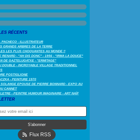
LES RÉCENTS
 PACHECO - ILLUSTRATEUR
US GRANDS ARBRES DE LA TERRE
LES LES PLUS CHOQUANTES AU MONDE !!
 RENARD - "AH DIS DONC" - 1956 - "IRMA LA DOUCE"
N DE GAZTELUGATXE - "ERMITAGE"
 DOUBLE - INCROYABLE VILLAGE TRADITIONNEL
IS
ORE POSTIGLIONE
CZKA - PEINTURE 1970
 SOLANGE EPOUSE DE PIERRE BONNARD - EXPO AU
DU CANNET
LETRE - PEINTRE HUMOUR IMAGINAIRE - ART NAÏF
LETTER
Flux RSS