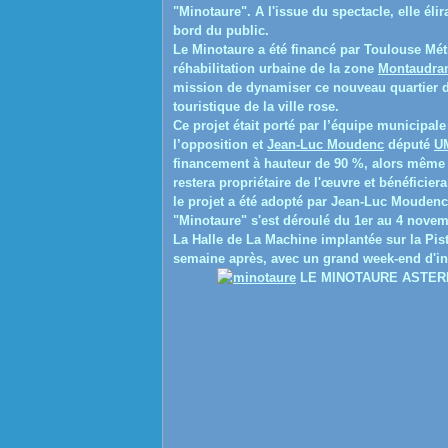
"Minotaure"
. A l'issue du spectacle, elle é
bord du public.
Le Minotaure a été financé par Toulouse Mét
réhabilitation urbaine de la zone
Montaudra
mission de dynamiser ce nouveau quartier de 
touristique de la ville rose.
Ce projet était porté par l’équipe municipal
l’opposition et
Jean-Luc Moudenc
député
U
financement à hauteur de 90 %, alors même q
restera propriétaire de l'œuvre et bénéficiera
le projet a été adopté par Jean-Luc Moudenc 
"Minotaure" s'est déroulé du 1
er
au 4 novemb
La Halle de La Machine implantée sur la Pis
semaine après, avec un grand week-end d'in
LE MINOTAURE ASTER