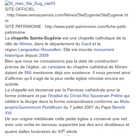
SITE OFFICIEL
: http://www.nemausensis.com/Nimes/SteEugenie/SteEugenie.ht
m
SITE PATRIMOINE : http://www.petit-patrimoine.com/fiche-petit-
patrimoine.
La
chapelle Sainte-Eugénie
est une chapelle catholique de la
ville de
Nîmes
, dans le département du
Gard
et la
région
Languedoc-Roussillon
. Elle est inscrite
monument
historique
depuis
2009
Bien que nous ne connaissions pas la date de construction
précise de l'église, un
cartulaire
du chapitre cathédral de Nîmes
datant de
956
mentionne déjà son existence. Il nous permet ainsi
d'affirmer qu'il s'agit de la plus vieille église nîmoise encore en
activité.
La chapelle est desservie par la Paroisse cathédrale pour la
forme ordinaire et par l'
Institut du Christ-Roi Souverain Prêtre
qui
célèbre la liturgie dans la forme extraordinaire conforme au
Motu
proprio
Summorum Pontificum
du 7 juillet 2007 du Pape
Benoît
XVI
.
De son origine médiévale cette petite église a conservé une nef
avec une voûte en berceau supportée par des arcs doubleaux et
e
quatre dalles funéraires du XII
siècle.