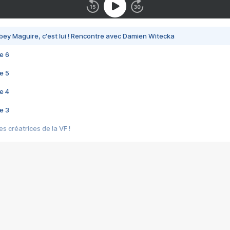
bey Maguire, c'est lui ! Rencontre avec Damien Witecka
e 6
e 5
e 4
e 3
s créatrices de la VF !
e 2
e 1
e Mektoub My Love arrive enfin ! Rencontre avec Shaïn Boumedine et Sal
i : après Toni en famille
elle réalise le bouleversant Dites lui que je l'aime