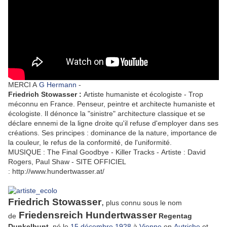
MERCI A
G Hermann
-
Friedrich Stowasser :
Artiste humaniste et écologiste -
Trop
méconnu en France. Penseur, peintre et architecte humaniste et
écologiste. Il dénonce la "sinistre" architecture classique et se
déclare ennemi de la ligne droite qu'il refuse d'employer dans ses
créations. Ses principes : dominance de la nature, importance de
la couleur, le refus de la conformité, de l'uniformité.
MUSIQUE : The Final Goodbye - Killer Tracks - Artiste : David
Rogers, Paul Shaw - SITE OFFICIEL
: http://www.hundertwasser.at/
Friedrich Stowasser
,
plus connu sous le nom
Friedensreich Hundertwasser
de
Regentag
Dunkelbunt
, né le
15
décembre
1928
à
Vienne
en
Autriche
et