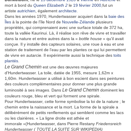
mort à bord du
Queen Elizabeth 2
le
19
février
2000
,fut un
artiste
autrichien
, également
architecte
.
Dans les années 1970, Hundertwasser acquiert dans la
baie des
Îles
à la pointe de l'île Nord de
Nouvelle-Zélande
plusieurs
propriétés, qui comprenaient avec une surface totale de 372 ha,
toute la vallée Kaurinui. Là, il réalise son rêve de vivre et travailler
dans la nature et entre autres dans la «
bottle house
» qu'il avait
conçue. Il y installe des capteurs solaires, une roue à eau et une
station de traitement de l’eau par les plantes ce qui lui permettent
de vivre en autarcie. Il expérimente aussi la technique des
toits
plantés
.
Le Grand Chemin
est une des œuvres majeures
d'Hundertwasser. La toile, datée de 1955, mesure 1,62m x
1,60m. Hundertwasser a utilisé à bon escient dans ses peintures
des couleurs complémentaires pour donner une plus grande
Le Grand Chemin
luminosité à ses images. Dans
dominent les
couleurs rouge, bleu et vert qui forment une spirale.
Pour Hundertwasser, cette forme symbolise la loi de la nature ; le
chemin entre la naissance et la mort. La forme de la spirale a
délibérément de petits renflements qui semblent comme les lacs
ou les clairières.
« La ligne droite est athée et
immorale »
(Hundertwasser, dans Pierre Restany
Friedensreich
Hundertwasser ( TOUTE LA SUITE SUR WIKIPEDIA)