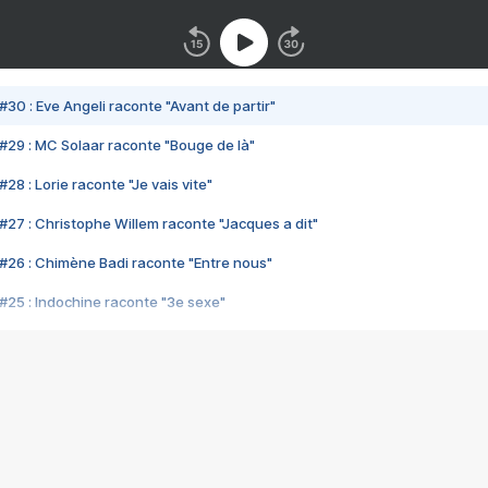
#30 : Eve Angeli raconte "Avant de partir"
#29 : MC Solaar raconte "Bouge de là"
28 : Lorie raconte "Je vais vite"
#27 : Christophe Willem raconte "Jacques a dit"
#26 : Chimène Badi raconte "Entre nous"
#25 : Indochine raconte "3e sexe"
#24 : Zaho raconte "C'est chelou"
#23 : Patrick Bruel raconte "Au café des délices"
#22 : Kyo raconte "Le chemin"
#21 : Nolwenn Leroy raconte "Cassé"