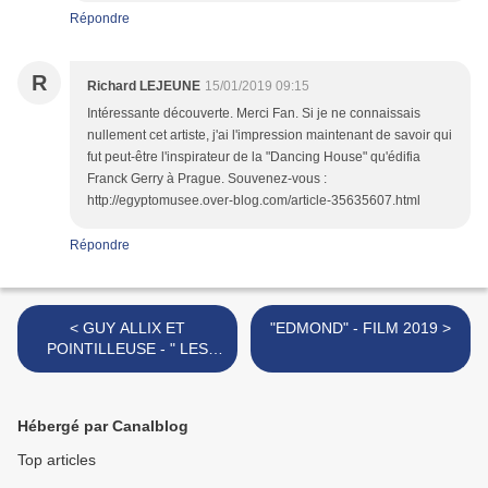
Répondre
R
Richard LEJEUNE
15/01/2019 09:15
Intéressante découverte. Merci Fan. Si je ne connaissais
nullement cet artiste, j'ai l'impression maintenant de savoir qui
fut peut-être l'inspirateur de la "Dancing House" qu'édifia
Franck Gerry à Prague. Souvenez-vous :
http://egyptomusee.over-blog.com/article-35635607.html
Répondre
< GUY ALLIX ET
"EDMOND" - FILM 2019 >
POINTILLEUSE - " LES
COULEURS DU PETIT
PEINTRE" 2018
Hébergé par Canalblog
Top articles