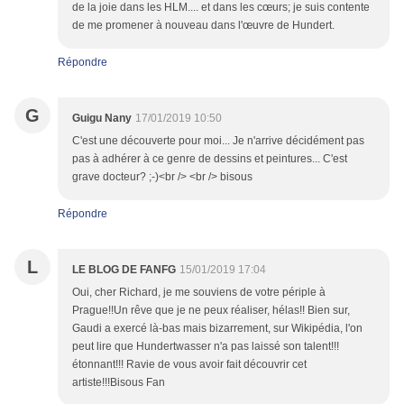
de la joie dans les HLM.... et dans les cœurs; je suis contente
de me promener à nouveau dans l'œuvre de Hundert.
Répondre
G
Guigu Nany
17/01/2019 10:50
C'est une découverte pour moi... Je n'arrive décidément pas
pas à adhérer à ce genre de dessins et peintures... C'est
grave docteur? ;-)<br /> <br /> bisous
Répondre
L
LE BLOG DE FANFG
15/01/2019 17:04
Oui, cher Richard, je me souviens de votre périple à
Prague!!Un rêve que je ne peux réaliser, hélas!! Bien sur,
Gaudi a exercé là-bas mais bizarrement, sur Wikipédia, l'on
peut lire que Hundertwasser n'a pas laissé son talent!!!
étonnant!!! Ravie de vous avoir fait découvrir cet
artiste!!!Bisous Fan