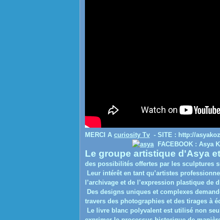
MERCI A
curiosity Tv
- SITE : http://asyako
FACEBOOK : Asya Koz
Le groupe artistique d'Asya e
des possibilités offertes par les sculptures
Leur intérêt en tant qu’artistes professionn
l’archivage et de l’expression plastique de di
Des designs uniques et complexes demandent
travers des photographies et des tirages à éd
Le livre blanc polyvalent est utilisé non 
exprimer le processus historique de manièr