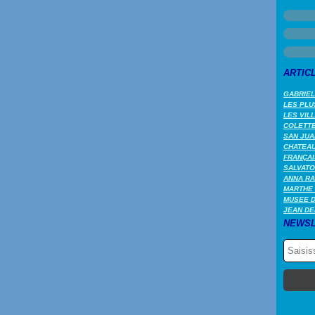
ARTIC
GABRIEL
LES PLU
LES VIL
COLETTE 
SAN JUA
CHATEAU
FRANÇAI
SALVATO
ANNA RA
MARTHE 
MUSEE 
JEAN DE
NEWSL