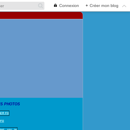
Connexion
+
Créer mon blog
S PHOTOS
 FG