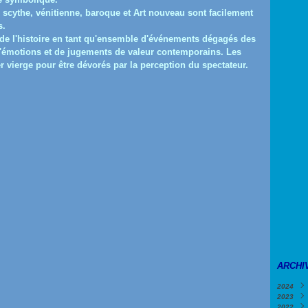
 scythe, vénitienne, baroque et Art nouveau sont facilement
s.
de l'histoire en tant qu'ensemble d'événements dégagés des
'émotions et de jugements de valeur contemporains.
Les
er vierge pour être dévorés par la perception du spectateur.
ARCHI
2024
2023
Févri
2022
Janv
Déce