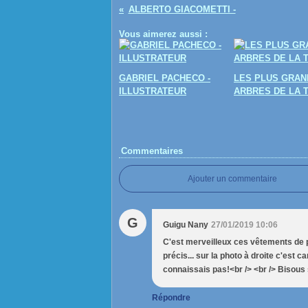
ALBERTO GIACOMETTI -
Vous aimerez aussi :
GABRIEL PACHECO -
LES PLUS GRAN
ILLUSTRATEUR
ARBRES DE LA 
Commentaires
Ajouter un commentaire
G
Guigu Nany
27/01/2019 10:06
C'est merveilleux ces vêtements de pa
précis... sur la photo à droite c'est ca
connaissais pas!<br /> <br /> Bisous s
Répondre