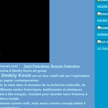
VALERIE 
VAN RUY
DOMINI
J.P. FUL
zina-art.com/ -
Saint Petersburg, Russian Federation
ina & Dmitry Kozin art group
t Dmitriy Kosin
est un duo créatif axé sur l'exploration
 sur papier contemporaines.
els se situe dans le domaine de la recherche culturelle, de
fférents rendus historiques, traditionnels et artistiques.
 à être essayés, insistant pour raconter leurs histoires à
ition limitée.
seulement comme outil, mais aussi comme concept aidant à
e symbolique.