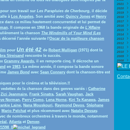
2021
Nove
Déce
2020
Octo
Nove
Déce
pour son travail sur
Les Parapluies de Cherbourg
, il décide
2019
Sept
Octo
Nove
Déce
talle à
Los Angeles
. Son amitié avec
Quincy Jones
et
Henry
2018
Août
Sept
Octo
Nove
Déce
ce dans ce milieu hautement concurrentiel et lui permet de
2017
Juill
Août
Sept
Octo
Nove
Déce
2016
Juin
Juill
Août
Sept
Octo
Nove
Déce
gman
. Il compose en 1968 la bande originale de
L'Affaire
2015
Mai
Juin
Juill
Août
Sept
Octo
Nove
Déce
(
culièrement la chanson
The Windmills of Your Mind (Les
2014
Avril
Mai
Juin
Juill
Août
Sept
Octo
Nove
Déce
(
 décerné l'année suivante l'
Oscar de la meilleure chanson
2013
Mars
Avril
Mai
Juin
Juill
Août
Sept
Octo
Nove
Déce
(
2012
Févri
Mars
Avril
Mai
Juin
Juill
Août
Sept
Octo
Nove
Déce
(
2011
Janv
Févri
Mars
Avril
Mai
Juin
Juill
Août
Juin
Octo
Nove
Déce
(
Un été 42
film
pour
de
Robert Mulligan
(1971) dont la
2010
Janv
Févri
Mars
Avril
Mai
Juin
Juill
Mai
Sept
Octo
Nove
Déce
(
(
bra Streisand
rencontre le succès.
2009
Janv
Févri
Mars
Avril
Mai
Juin
Avril
Août
Sept
Octo
Nove
Déce
(
aux
Grammy Awards
, il en remporte cinq. Il décroche un
2008
Janv
Févri
Mars
Avril
Mai
Mars
Juill
Août
Sept
Octo
Nove
Déce
(
Janv
Févri
Mars
Avril
Févri
Juin
Juill
Août
Sept
Octo
Nove
Nove
and
en
1983
. La même année, il compose la bande sonore
Janv
Févri
Mars
Janv
Mai
Juin
Juill
Août
Sept
Octo
Octo
(
time
James Bond
avec
Sean Connery
dont la chanson-titre est
Janv
Févri
Avril
Mai
Juin
Juill
Août
Juill
Sept
(
Contac
Janv
Mars
Avril
Mai
Juin
Juill
Juin
Août
(
Févri
Févri
Avril
Mai
Juin
Mai
Juin
(
(
ques pour le cinéma et la télévision.!!
Janv
Janv
Mars
Avril
Mai
Avril
Mai
(
(
s vedettes de la chanson dans des genres variés :
Catherine
Févri
Mars
Avril
Mars
Avril
,
Zizi Jeanmaire
,
Frank Sinatra
,
Sarah Vaughan
,
Jack
Janv
Févri
Mars
Févri
Mars
sye Norman
,
Perry Como
,
Lena Horne
,
Kiri Te Kanawa
,
James
Janv
Févri
Janv
Févri
Janv
rankie Laine
,
Nana Mouskouri
,
Raymond Devos
,
Stéphane
,
Mario Pelchat
et plus récemment avec
Natalie Dessay
.
it avec de nombreux orchestres à travers le monde, notamment
réal
,
Atlanta
et
Denver
.