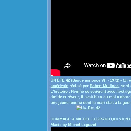
UN ETE 42 (Bande annonce VF - 1971) -
Un é
américain
réalisé par
Robert Mulligan
, sorti
L'histoire : Hermie se souvient avec nostalg
timide et rêveur, il avait bien du mal à abor
une jeune femme dont le mari était à la guerr
HOMMAGE A MICHEL LEGRAND QUI VIENT DE N
Music by Michel Legrand