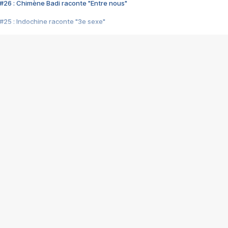
#26 : Chimène Badi raconte "Entre nous"
#25 : Indochine raconte "3e sexe"
#24 : Zaho raconte "C'est chelou"
#23 : Patrick Bruel raconte "Au café des délices"
#22 : Kyo raconte "Le chemin"
#21 : Nolwenn Leroy raconte "Cassé"
#20 : Patrick Hernandez raconte "Born to be alive"
#19 : Lorie raconte "Près de moi"
#18 : Michael Jones raconte "A nos actes manqués" (avec Jean-Jacque
#17 : Khaled raconte "Aïcha"
#16 : Corneille raconte "Parce qu'on vient de loin"
#15 : Indochine raconte "L'aventurier"
14 : Lorie raconte "Sur un air latino"