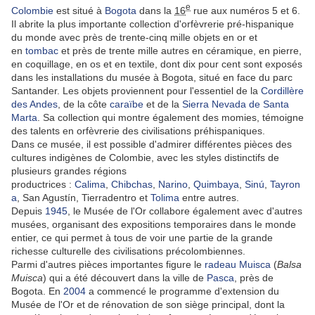
e
Colombie
est situé à
Bogota
dans la
16
rue aux numéros 5 et 6.
Il abrite la plus importante collection d'orfèvrerie pré-hispanique
du monde avec près de trente-cinq mille objets en or et
en
tombac
et près de trente mille autres en céramique, en pierre,
en coquillage, en os et en textile, dont dix pour cent sont exposés
dans les installations du musée à Bogota, situé en face du parc
Santander. Les objets proviennent pour l'essentiel de la
Cordillère
des Andes
, de la côte
caraïbe
et de la
Sierra Nevada de Santa
Marta
. Sa collection qui montre également des momies, témoigne
des talents en orfèvrerie des civilisations préhispaniques.
Dans ce musée, il est possible d'admirer différentes pièces des
cultures indigènes de Colombie, avec les styles distinctifs de
plusieurs grandes régions
productrices :
Calima
,
Chibchas
,
Narino
,
Quimbaya
,
Sinú
,
Tayron
a
, San Agustín, Tierradentro et
Tolima
entre autres.
Depuis
1945
, le Musée de l'Or collabore également avec d'autres
musées, organisant des expositions temporaires dans le monde
entier, ce qui permet à tous de voir une partie de la grande
richesse culturelle des civilisations précolombiennes.
Parmi d'autres pièces importantes figure le
radeau Muisca
(
Balsa
Muisca
) qui a été découvert dans la ville de
Pasca
, près de
Bogota. En
2004
a commencé le programme d'extension du
Musée de l'Or et de rénovation de son siège principal, dont la