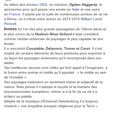
Au début des
années 1850
, un mécène,
Ogden Haggerty
, le
sponsorise pour qu'il passe une année en
Italie
et une autre
en
France
. Il passe par la suite de nombreuses années de sa vie
à Rome, où il côtoie entre autres en 1873-1874
William Lamb
Picknell
.
Inness
fut l'un des plus grands paysagistes du 19ème siècle et
le plus connu de la
Hudson River School.
Il était considéré
comme l'artiste américain de paysages le plus capable de son
temps.
Il a rencontré
Constable, Delacroix, Turner et Corot
. Il s'est
inspiré de certains éléments de leurs peintures pour exprimer à
sa façon les paysages américains qu'il recomposait dans son
atelier.
Ses meilleures œuvres sont celles qui font appel à l'imaginaire, à
la fusion entre poésie et réalité qu'il appelait : « le visible au sein
de l'invisible ».
Ses paysages traduisent un sentiment intime et subjectif de la
nature. Mais jamais il n'adopta la touche et la manière des
impressionnistes européens, même si à la fin de sa vie il a
éclairci sa palette.
Adepte de la mystique d'Emanuel Swedenborg il a toujours
ressenti « une empathie presque religieuse pour la Terre ».