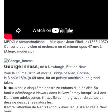
MERCI A
fanfanchatblanc
- Musique : Jean Sibélius (1865-1957)
Concerto pour violon et orchestre en ré mineur opus 47 mvt 1
(Allegro moderato)
George Inness
,
né à
Newburgh
,
État de New
er
York
le
1
mai
1825
et mort à
Bridge of Allan
,
Écosse
,
le
3
août
1894
(à 69 ans)
, fut un peintre
américain
. de grand
talent
Inness
est le cinquième des treize enfants d'un épicier. Sa
famille déménage à
Newark
dans le
New Jersey
lorsqu'il a 4 ans.
Dans son adolescence, il travaille comme graveur de cartes et
dessine des scènes naturelles.
Il attire l'attention de
Regis Gignoux
avec lequel il a étudié à
New
York
.