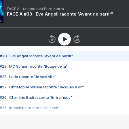
FACE A - un podcast Purecharts
FACE A #30 : Eve Angeli raconte "Avant de partir"
#30 : Eve Angeli raconte "Avant de partir"
#29 : MC Solaar raconte "Bouge de là"
28 : Lorie raconte "Je vais vite"
#27 : Christophe Willem raconte "Jacques a dit"
#26 : Chimène Badi raconte "Entre nous"
#25 : Indochine raconte "3e sexe"
#24 : Zaho raconte "C'est chelou"
#23 : Patrick Bruel raconte "Au café des délices"