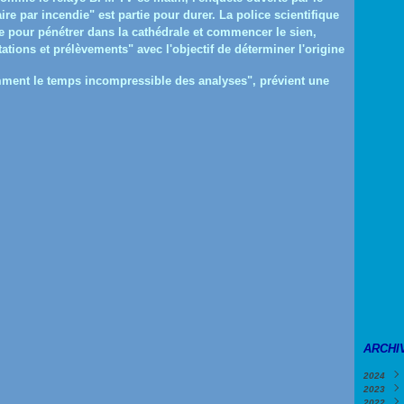
re par incendie" est partie pour durer. La police scientifique
ne pour pénétrer dans la cathédrale et commencer le sien,
tions et prélèvements" avec l'objectif de déterminer l'origine
ment le temps incompressible des analyses", prévient une
ARCHI
2024
2023
Févri
2022
Janv
Déce