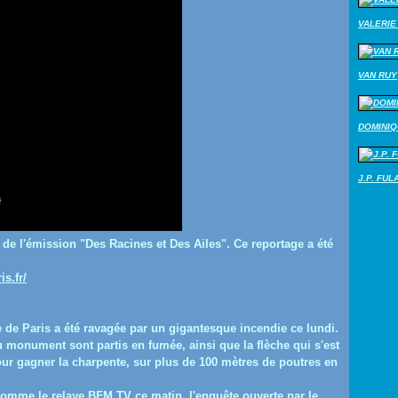
VALERIE 
VAN RUY
DOMINI
J.P. FUL
 de l'émission "Des Racines et Des Ailes". Ce reportage a été
s.fr/
e Paris a été ravagée par un gigantesque incendie ce lundi.
du monument sont partis en fumée, ainsi que la flèche qui s'est
our gagner la charpente, sur plus de 100 mètres de poutres en
omme le relaye BFM TV ce matin, l'enquête ouverte par le