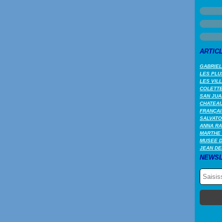
ARTIC
GABRIEL
LES PLU
LES VIL
COLETTE 
SAN JUA
CHATEAU
FRANÇAI
SALVATO
ANNA RA
MARTHE 
MUSEE 
JEAN DE
NEWSL