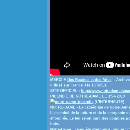
MERCI A
Des Racines et des Ailes
-
Archive
diffusé sur France 3 le 13/02/13.
SITE OFFICIEL :
http://www.notredamedepari
INCENDIE DE NOTRE-DAME LE 15/4/2019
(L'INTERNAUTE)
NOTRE-DAME - La cathédrale de Notre-Dame d
L'essentiel de la toiture et de la charpente 
effondrée. Le feu serait parti des combles p
bois...
Notre-Dame : l'enquête s'annonce longue : C