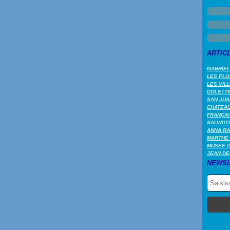
ARTIC
GABRIEL
LES PLU
LES VIL
COLETTE 
SAN JUA
CHATEAU
FRANÇAI
SALVATO
ANNA RA
MARTHE 
MUSEE 
JEAN DE
NEWSL