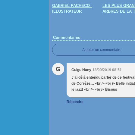
GABRIEL PACHECO -
LES PLUS GRAN
ILLUSTRATEUR
ARBRES DE LA 
Commentaires
Ajouter un commentaire
G
Guigu Nany
18/09/2019 08:51
J'ai déjà entendu parler de ce festiva
de Corrèze.... <br /> <br /> Belle ini
le jazz! <br /> <br /> Bisous
Répondre