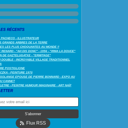
LES RÉCENTS
 PACHECO - ILLUSTRATEUR
S GRANDS ARBRES DE LA TERRE
LES LES PLUS CHOQUANTES AU MONDE !!
RENARD - "AH DIS DONC" - 1956 - "IRMA LA DOUCE"
N DE GAZTELUGATXE - "ERMITAGE"
 DOUBLE - INCROYABLE VILLAGE TRADITIONNEL
S
RE POSTIGLIONE
CZKA - PEINTURE 1970
SOLANGE EPOUSE DE PIERRE BONNARD - EXPO AU
DU CANNET
LETRE - PEINTRE HUMOUR IMAGINAIRE - ART NAÏF
ETTER
Flux RSS