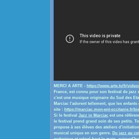
MERCI A ARTE -
https://www.arte.tv/fr/video
France, est connu pour son festival de jazz 
c'est une musique originaire du Sud des Eta
Marciac l'adorent tellement, que les enfants
site :
https://marciac.mon-ent-occitanie.fr/bi
Si le festival
Jazz in Marciac
est une référen
le festival prend grand soin de ses petits. T
propose à ses élèves des ateliers d’initiat
musical unique en son genre.
Du jazz au co
audacieux et relevé haut la main, aujourd'h