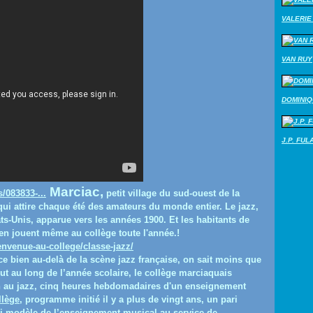
VALERIE 
VAN RUY
DOMINI
J.P. FUL
Marciac,
s/083833-...
petit village du sud-ouest de la
qui attire chaque été des amateurs du monde entier. Le jazz,
ts-Unis, apparue vers les années 1900. Et les habitants de
 en jouent même au collège toute l'année.!
envenue-au-college/classe-jazz/
ce bien au-delà de la scène jazz française, on sait moins que
out au long de l’année scolaire, le collège marciaquais
ion au jazz, cinq heures hebdomadaires d'un enseignement
llège
, programme initié il y a plus de vingt ans, un pari
ui modèle de l’enseignement musical au service de