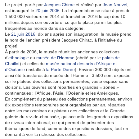
Le projet, porté par
Jacques Chirac
et réalisé par
Jean Nouvel
,
est inauguré le
20
juin
2006
. La fréquentation se situe à près de
1 500 000 visiteurs en 2014 et franchit en 2016 le cap des 10
millions depuis son ouverture, ce qui le place parmi les plus
fréquentés au monde dans sa catégorie.
Le
21
juin
2016
, dix ans après son inauguration, le musée prend
le nom de l'ancien président Jacques Chirac, à l'initiative du
projet!
À partir de 2006, le musée réunit les anciennes collections
d'
ethnologie
du
musée de l'Homme
(abrité par le
palais de
Chaillot
) et celles du
musée national des arts d’Afrique et
d'Océanie
(installé à
la Porte Dorée
). Environ 300 000 objets ont
ainsi été transférés du musée de l'Homme ; 3 500 sont exposés
sur le plateau des collections permanentes, vaste espace sans
cloisons. Les œuvres sont réparties en grandes « zones »
continentales : l’Afrique, l’Asie, l’Océanie et les Amériques.
En complément du plateau des collections permanentes, environ
dix expositions temporaires sont organisées par an, réparties
entre les mezzanines du plateau des collections et la Grande
galerie du rez-de-chaussée, qui accueille les grandes expositions
de niveau international, ce qui permet de présenter des
thématiques de fond, comme des expositions-dossiers, tout en
donnant à voir la richesse des collections.