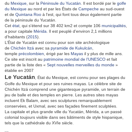
du
Mexique
, sur la
Péninsule du Yucatán
. Il est bordé par le
golfe
du Mexique
au nord et par les États de
Campeche
au sud-ouest
et de
Quintana Roo
à l'est, qui font tous deux également partie
de la péninsule du Yucatán.
Cet
état
, qui s'étend sur 38 402 km2 et compte 106
municipalités
,
a pour capitale
Mérida
. Il est peuplé d'environ 2,1 millions
d'habitants (
2015
).
L’État de Yucatán est connu pour son site archéologique
de
Chichén Itzá
avec sa
pyramide de Kukulcán
,
temple
précolombien
, érigé par les
Mayas
il y plus de mille ans.
Ce site est inscrit au
patrimoine mondial de l'UNESCO
et fait
partie de la liste des «
Sept nouvelles merveilles du monde
»
établie en 2007
Le Yucatán
, État du Mexique, est connu pour ses plages du
Golfe du Mexique et pour ses ruines mayas. Le célèbre site de
Chichén Itzá comprend une gigantesque pyramide, un terrain de
jeu de balle et des temples en pierre. Les autres sites mayas
incluent Ek Balam, avec ses sculptures remarquablement
conservées, et Uxmal, avec ses façades finement sculptées.
La capitale et plus grande ville du Yucatán, Mérida, a un passé
colonial toujours visible dans ses bâtiments de style hispanique,
tels que la cathédrale du XVIe siècle.